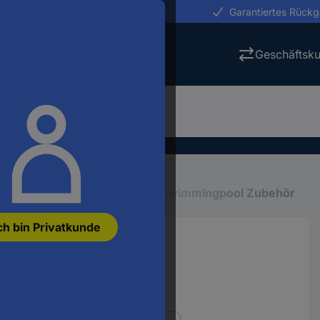
erungen in 24h
Garantiertes Rück
Geschäftsk
Pools, Whirlpools & Saunen
Swimmingpool Zubehör
ch bin Privatkunde
457 cm 29023
1781333