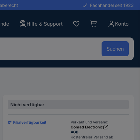
gaberecht
Fachhandel seit 1923
unde
Hilfe & Support
Konto
Suchen
Nicht verfügbar
Verkauf und Versand:
Filialverfügbarkeit
Conrad Electronic
AGB
Kostenfreier Versand ab