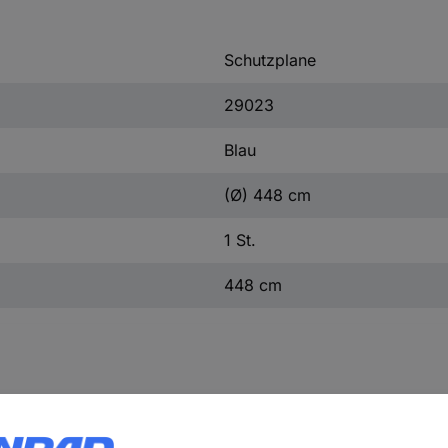
Schutzplane
29023
Blau
(Ø) 448 cm
1 St.
448 cm
erfläche innerhalb der Poolkanten und kann das Wasser im Pool warm
arfolie eine hervorragende Wärmespeicherfähigkeit. Sie verringert 