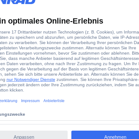
z einfach am Pool befestigen bzw. vom Pool abnehmen. Eine Traget
trinken. Kinder müssen bei der Nutzung des Pools oder in dessen Nähe
itsvorschriften entspricht, um das Ertrinkungsrisiko zu verringern.