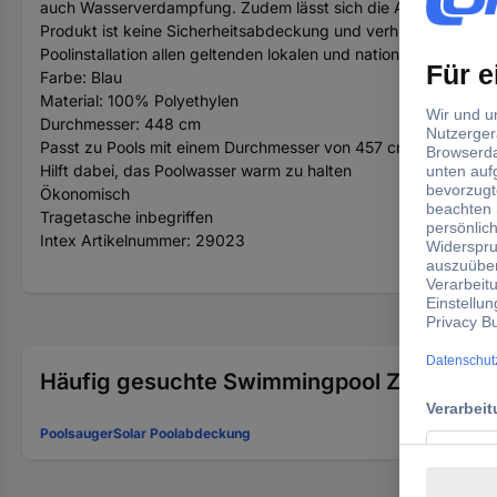
auch Wasserverdampfung. Zudem lässt sich die Abdeckung gan
Produkt ist keine Sicherheitsabdeckung und verhindert kein Er
Poolinstallation allen geltenden lokalen und nationalen Sicherhe
Farbe: Blau
Material: 100% Polyethylen
Durchmesser: 448 cm
Passt zu Pools mit einem Durchmesser von 457 cm
Hilft dabei, das Poolwasser warm zu halten
Ökonomisch
Tragetasche inbegriffen
Intex Artikelnummer: 29023
Häufig gesuchte Swimmingpool Zubehör:
Poolsauger
Solar Poolabdeckung