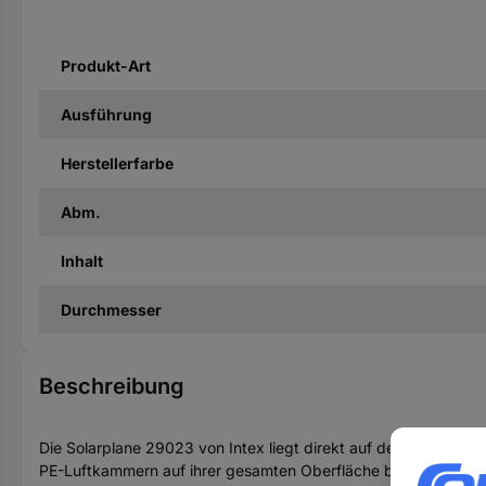
Produkt-Art
Ausführung
Herstellerfarbe
Abm.
Inhalt
Durchmesser
Beschreibung
Die Solarplane 29023 von Intex liegt direkt auf der Wasserob
PE-Luftkammern auf ihrer gesamten Oberfläche bietet diese Sol