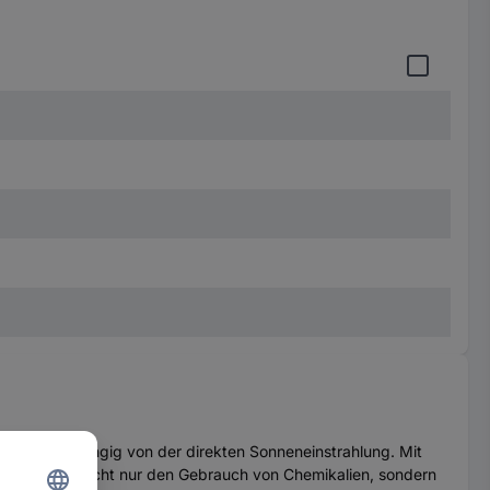
 halten, abhängig von der direkten Sonneneinstrahlung. Mit
gleichzeitig nicht nur den Gebrauch von Chemikalien, sondern