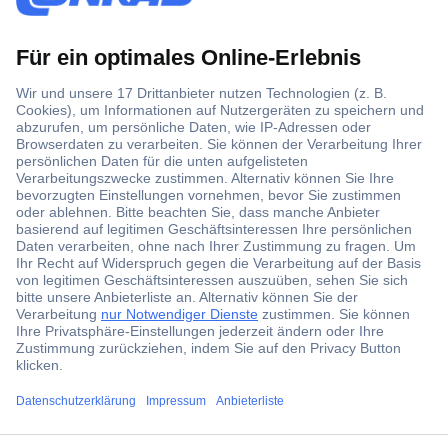
Der Conrad Newsletter
Jetzt anmelden und exklusive Aktionen,
aktuelle News und Angebote immer zuerst
erhalten.
Jetzt anmelden
Filialen
Versandkostenfrei ab 100,00 € zzgl. MwSt. **
Angebotsservice
ccp.user.init.failed.titl