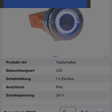
oder
eine
Hst.-
Teile-
Nr.
ein
1/3
Produkt-Art
Tastschalter
Beleuchtungsart
LED
Schaltstellung
1 x Ein/Aus
Anschluss
Pins
Schaltspannung
24 V