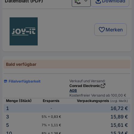
Datenblatt (PDF)
Download
Deutsch (Deutschland)
Merken
Bald verfügbar
Verkauf und Versand:
Filialverfügbarkeit
Conrad Electronic
AGB
Kostenfreier Versand ab 100,00 €
Menge (Stück)
Ersparnis
Verpackungspreis
(zzgl. MwSt.)
1
16,72 €
-
3
15,89 €
5% = 0,83 €
5
15,61 €
7% = 1,11 €
10
15,34 €
8% = 1,38 €