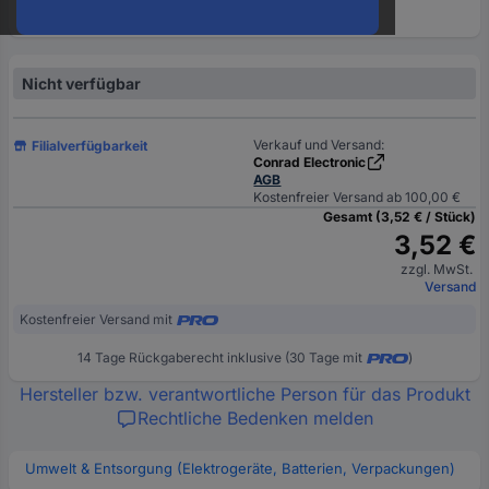
oder
eine
Hst.-
Teile-
Nicht verfügbar
Nr.
ein
Verkauf und Versand:
Filialverfügbarkeit
Conrad Electronic
AGB
Kostenfreier Versand ab 100,00 €
Gesamt (3,52 € / Stück)
3,52 €
zzgl. MwSt.
Versand
Kostenfreier Versand mit
14 Tage Rückgaberecht inklusive (30 Tage mit
)
Hersteller bzw. verantwortliche Person für das Produkt
Rechtliche Bedenken melden
Umwelt & Entsorgung (Elektrogeräte, Batterien, Verpackungen)