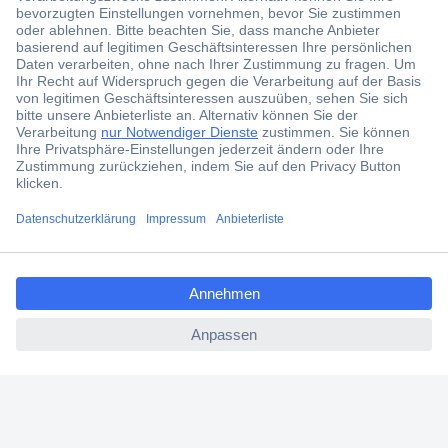
Jetzt anmelden und exklusive Aktionen,
aktuelle News und Angebote immer zuerst
erhalten.
Jetzt anmelden
Filialen
Versandkostenfrei ab 100,00 € zzgl. MwSt. **
ccp.user.init.failed.titl
Angebotsservice
e
Beschaffungsservice
ccp.user.init.failed
Für Geschäftskunden
E-Procurement