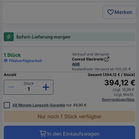
Merken
Sofort-Lieferung morgen
1 Stück
Verkauf und Versand:
Conrad Electronic
Filialverfügbarkeit
AGB
Kostenfreier Versand ab 100,00 €
Anzahl
Gesamt (394,12 € / Stück)
394,12 €
Stück
zzgl. 16,99 €
zzgl. MwSt.
Sperrgutzuschlag
48 Monate Langzeit-Garantie
nur 49,90 €
Nur noch 1 Stück verfügbar
In den Einkaufswagen