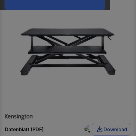
oder
eine
Hst.-
Teile-
Nr.
ein
Datenblatt (PDF)
Download