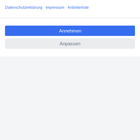
Versandkostenfrei ab 100,00 € zzgl. MwSt. **
Angebotsservice
ccp.user.init.failed.titl
Beschaffungsservice
e
ccp.user.init.failed
Für Geschäftskunden
E-Procurement
Open Catalog Interface (OCI)
Conrad Smart Procure (CSP)
Für Verkäufer
Für Affiliate
Für Lieferanten