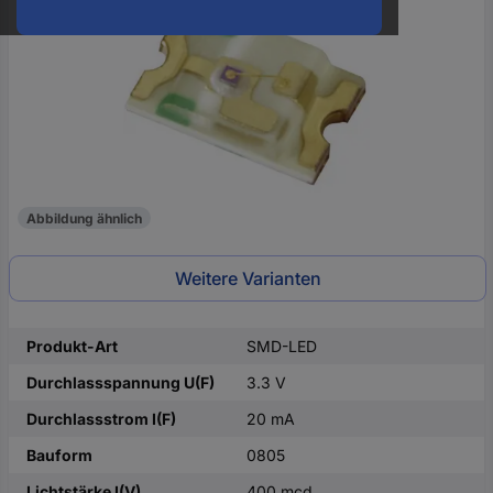
oder
eine
Hst.-
Teile-
Nr.
ein
Abbildung ähnlich
Weitere Varianten
Produkt-Art
SMD-LED
Durchlassspannung U(F)
3.3 V
Durchlassstrom I(F)
20 mA
Bauform
0805
Lichtstärke I(V)
400 mcd