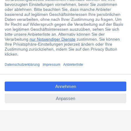
Der Conrad Newsletter
Jetzt anmelden und exklusive Aktionen,
aktuelle News und Angebote immer zuerst
erhalten.
Jetzt anmelden
Filialen
Versandkostenfrei ab 100,00 € zzgl. MwSt. **
ccp.user.init.failed.titl
Angebotsservice
e
Beschaffungsservice
ccp.user.init.failed
Für Geschäftskunden
E-Procurement