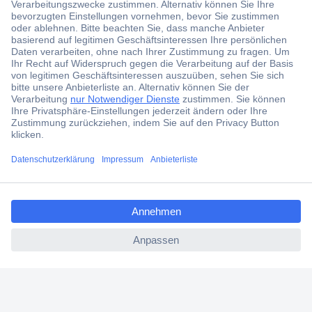
Der Conrad Newsletter
Jetzt anmelden und exklusive Aktionen,
aktuelle News und Angebote immer zuerst
erhalten.
Jetzt anmelden
Filialen
Versandkostenfrei ab 100,00 € zzgl. MwSt. **
ccp.user.init.failed.titl
Angebotsservice
e
Beschaffungsservice
ccp.user.init.failed
Für Geschäftskunden
E-Procurement