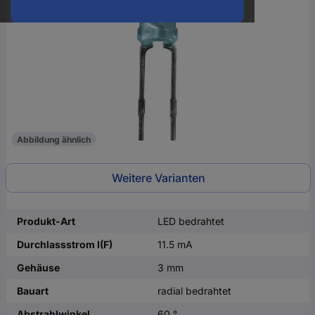
oder
eine
Hst.-
Teile-
Nr.
ein
Abbildung ähnlich
Weitere Varianten
Produkt-Art
LED bedrahtet
Durchlassstrom I(F)
11.5 mA
Gehäuse
3 mm
Bauart
radial bedrahtet
Abstrahlwinkel
60 °