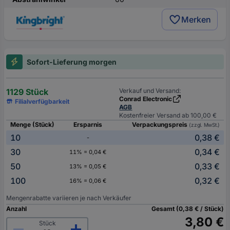
Merken
Sofort-Lieferung morgen
1129 Stück
Verkauf und Versand:
Conrad Electronic
Filialverfügbarkeit
AGB
Kostenfreier Versand ab 100,00 €
Menge (Stück)
Ersparnis
Verpackungspreis
(zzgl. MwSt.)
10
0,38 €
-
30
0,34 €
11% = 0,04 €
50
0,33 €
13% = 0,05 €
100
0,32 €
16% = 0,06 €
Mengenrabatte variieren je nach Verkäufer
Anzahl
Gesamt (0,38 € / Stück)
3,80 €
Stück