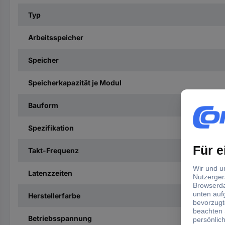
Typ
Arbeitsspeicher
Speicher
Speicherkapazität je Modul
Bauform
Spezifikation
Takt-Frequenz
Latenzzeiten
Herstellerfarbe
Betriebsspannung