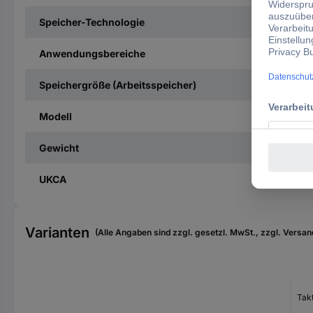
Speicher-Technologie
Anwendungsbereiche
Speichergröße (Arbeitsspeicher)
Modell
Gewicht
UKCA
Varianten
(Alle Angaben sind zzgl. gesetzl. MwSt., zzgl. Versan
Tak