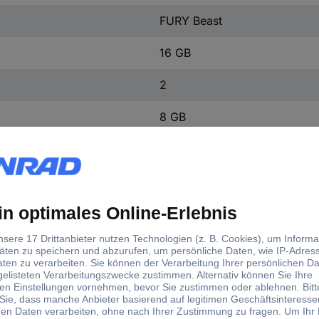
FURY Beast
16 GB
2
8 GB
288pin DIMM
PC4-28800
3600 MHz
CL17
Schwarz
1.35 V