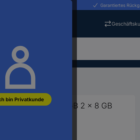
erungen in 24h
Garantiertes Rück
Geschäftsk
beitsspeicher
DDR-SDRAM
ch bin Privatkunde
icher Kit DDR4 16 GB 2 x 8 GB
36C17BBK2/16
:
2473179