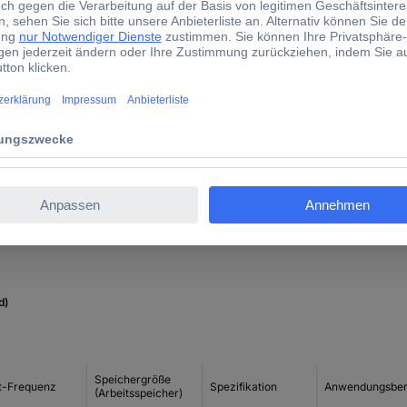
DDR4
PC
2 x 8 GB
FURY Beast Black
0.096
Ja
d)
Speichergröße
t-Frequenz
Spezifikation
Anwendungsber
(Arbeitsspeicher)