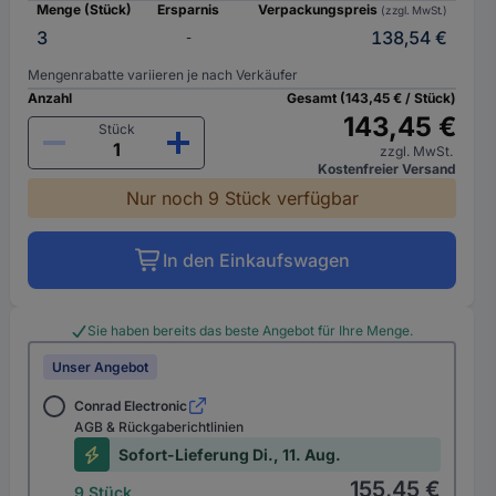
Menge (Stück)
Ersparnis
Verpackungspreis
(zzgl. MwSt.)
3
138,54 €
-
Mengenrabatte variieren je nach Verkäufer
Anzahl
Gesamt (143,45 € / Stück)
143,45 €
Stück
zzgl. MwSt.
Kostenfreier Versand
Nur noch 9 Stück verfügbar
In den Einkaufswagen
Sie haben bereits das beste Angebot für Ihre Menge.
Unser Angebot
Conrad Electronic
AGB & Rückgaberichtlinien
Sofort-Lieferung Di., 11. Aug.
155,45 €
9 Stück