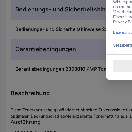
Bedienungs- und Sicherheitshinweise
Bedienungs- und Sicherheitshinweise 2303810 KM
Garantiebedingungen
Garantiebedingungen 2303810 KMP Toner ersetzt 
Beschreibung
Diese Tonerkartusche gewährleistet absolute Zuverlässigkeit 
optimalen Deckungsgrad sowie exzellente Tonerhaftung aus. D
Ausführung