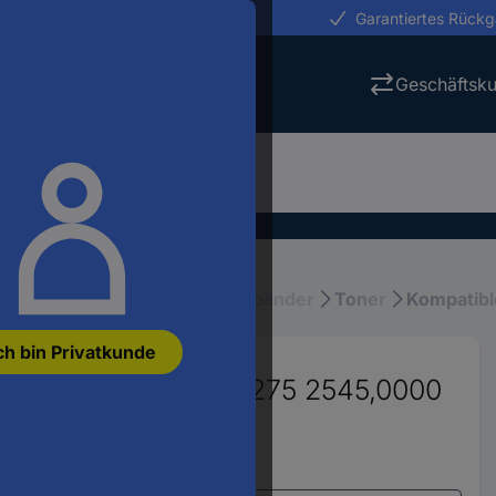
erungen in 24h
Garantiertes Rück
Geschäftsk
uckerpatronen, Toner, Schriftbänder
Toner
Kompatibl
ch bin Privatkunde
atibel Schwarz H-T275 2545,0000
10