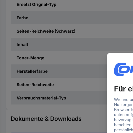
Ersetzt Orignal-Typ
Farbe
Seiten-Reichweite (Schwarz)
Inhalt
Toner-Menge
Herstellerfarbe
Seiten-Reichweite
Verbrauchsmaterial-Typ
Dokumente & Downloads