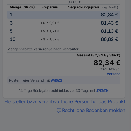
100,00 €
Menge (Stück)
Ersparnis
Verpackungspreis
(zzgl. MwSt.)
1
82,34 €
-
3
81,43 €
1% = 0,91 €
5
81,13 €
1% = 1,21 €
10
80,82 €
2% = 1,52 €
Mengenrabatte variieren je nach Verkäufer
Gesamt (82,34 € / Stück)
82,34 €
zzgl. MwSt.
Versand
Kostenfreier Versand mit
14 Tage Rückgaberecht inklusive (30 Tage mit
)
Hersteller bzw. verantwortliche Person für das Produkt
Rechtliche Bedenken melden