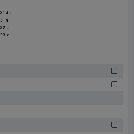
631 dn
31 h
632 z
633 z