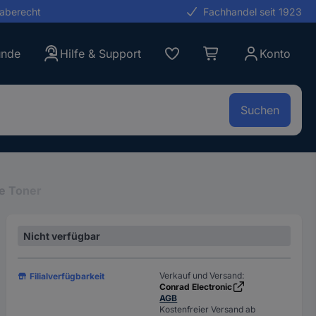
gaberecht
Fachhandel seit 1923
unde
Hilfe & Support
Konto
Suchen
e Toner
Nicht verfügbar
Verkauf und Versand:
Filialverfügbarkeit
Conrad Electronic
AGB
Kostenfreier Versand ab