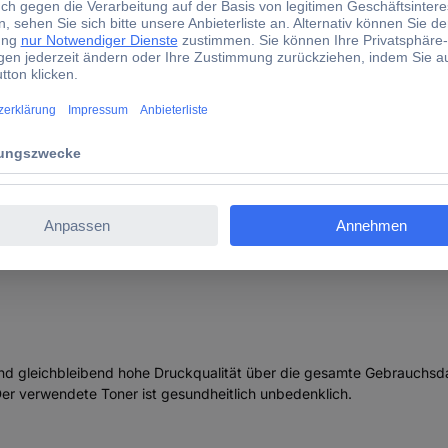
P Toner ersetzt HP 37XBK Kompatibel Schwarz H-T275 25
HP 37XBK Kompatibel Schwarz H-T275 2545,0000
und gleichbleibend hohe Druckqualität über die gesamte Gebrauchsdau
er verwendete Toner ist gesundheitlich unbedenklich.