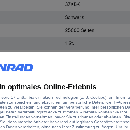
37XBK
Schwarz
25000 Seiten
1 St.
900 g
Schwarz
25000 Seiten
Tonerkassette