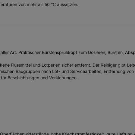
eraturen von mehr als 50 °C aussetzen.
aller Art. Praktischer Bürstensprühkopf zum Dosieren, Bürsten, Abspü
Flussmittel und Lotperlen sicher entfernt. Der Reiniger gibt Leite
ischen Baugruppen nach Löt- und Servicearbeiten, Entfernung von F
n für Beschichtungen und Verklebungen.
e Oberflächenwiderstände, hohe Kriechstromfestigkeit, gute Haftung