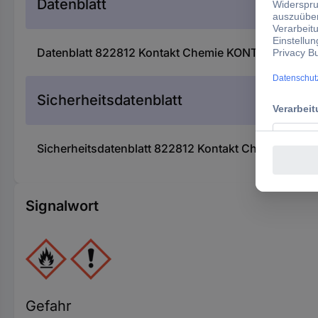
Datenblatt
Datenblatt 822812 Kontakt Chemie KONTAKT LR 8401
Sicherheitsdatenblatt
Sicherheitsdatenblatt 822812 Kontakt Chemie KONTA
Signalwort
Gefahr