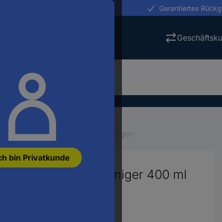
erungen in 24h
Garantiertes Rück
Geschäftsk
hmierstoffe
Leiterplattenreiniger
ch bin Privatkunde
AA Leiterplattenreiniger 400 ml