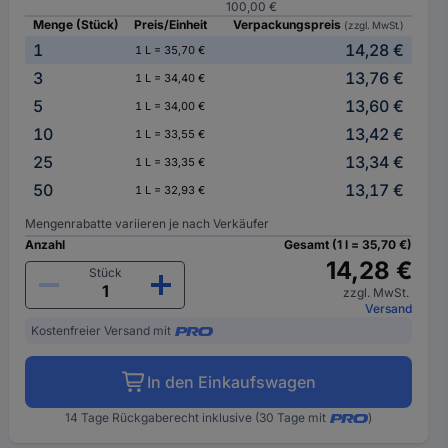
100,00 €
Menge (Stück)
Preis/Einheit
Verpackungspreis
(zzgl. MwSt.)
1
14,28 €
1 L = 35,70 €
3
13,76 €
1 L = 34,40 €
5
13,60 €
1 L = 34,00 €
10
13,42 €
1 L = 33,55 €
25
13,34 €
1 L = 33,35 €
50
13,17 €
1 L = 32,93 €
Mengenrabatte variieren je nach Verkäufer
Anzahl
Gesamt (1 l = 35,70 €)
14,28 €
Stück
zzgl. MwSt.
Versand
Kostenfreier Versand mit
In den Einkaufswagen
14 Tage Rückgaberecht inklusive (30 Tage mit
)