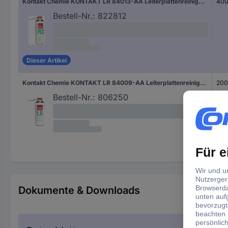
Kontakt Chemie KONTAKT LR 84013-AA Leiterplattenreiniger 400 ml
400
Bestell-Nr.:
822812
Dieser Artikel
Kontakt Chemie KONTAKT LR 84009-AA Leiterplattenreiniger 200 ml
200
Bestell-Nr.:
806250
Dokumente & Downloads