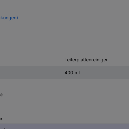
ckungen)
Leiterplattenreiniger
400 ml
d)
lt