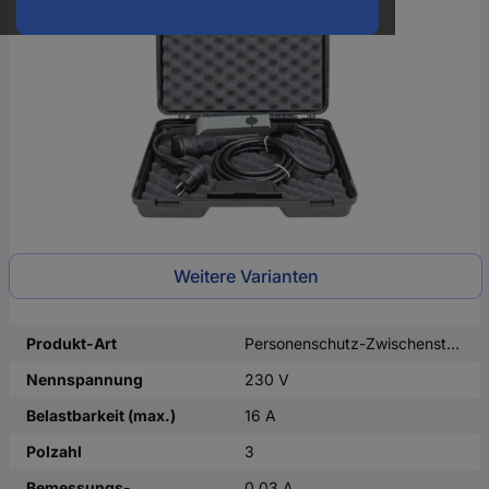
oder
eine
Hst.-
Teile-
Nr.
ein
Weitere Varianten
Produkt-Art
Personenschutz-Zwischenstecker
Nennspannung
230 V
Belastbarkeit (max.)
16 A
Polzahl
3
Bemessungs-
0.03 A