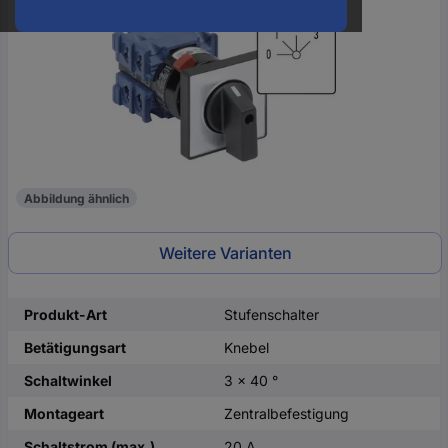
oder
eine
Hst.-
Teile-
Nr.
ein
Abbildung ähnlich
Weitere Varianten
Produkt-Art
Stufenschalter
Betätigungsart
Knebel
Schaltwinkel
3 x 40 °
Montageart
Zentralbefestigung
Schaltstrom (max.)
20 A