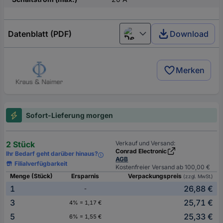
Datenblatt (PDF)
Download
Deutsch (Deutschland)
Merken
Sofort-Lieferung morgen
2 Stück
Verkauf und Versand:
Conrad Electronic
Ihr Bedarf geht darüber hinaus?
AGB
Filialverfügbarkeit
Kostenfreier Versand ab 100,00 €
Menge (Stück)
Ersparnis
Verpackungspreis
(zzgl. MwSt.)
1
26,88 €
-
3
25,71 €
4% = 1,17 €
5
25,33 €
6% = 1,55 €