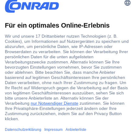
Der Conrad Newsletter
Jetzt anmelden und exklusive Aktionen,
aktuelle News und Angebote immer zuerst
erhalten.
Jetzt anmelden
Filialen
Versandkostenfrei ab 100,00 € zzgl. MwSt. **
Angebotsservice