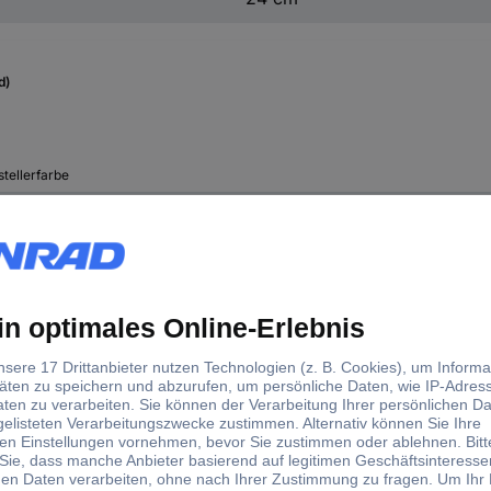
d)
tellerfarbe
warz
nsparent