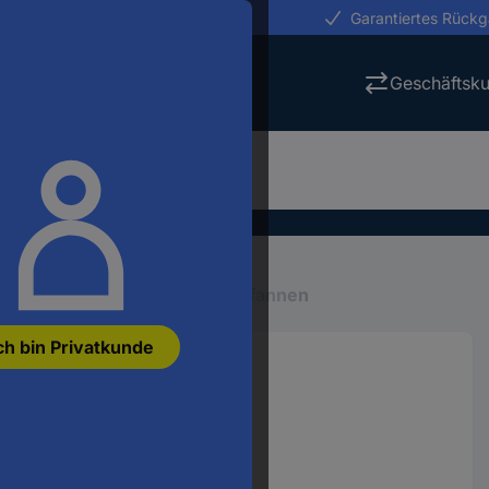
erungen in 24h
Garantiertes Rück
Geschäftsk
Haushaltswaren
Töpfe, Pfannen
ch bin Privatkunde
ta Pfanne 24 cm