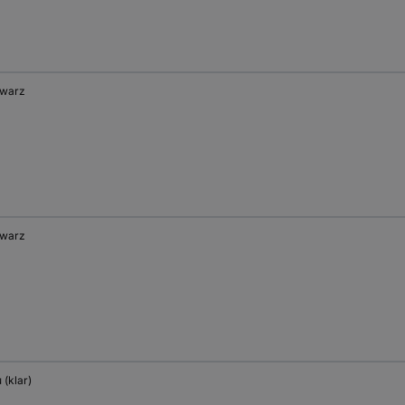
warz
warz
 (klar)