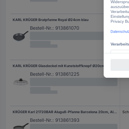
KARL KRÜGER Bratpfanne Royal Ø24cm blau
Blau
Bestell-Nr.:
913861070
KARL KRÜGER Glasdeckel mit Kunststoffknopf Ø20cm
Tra
Bestell-Nr.:
913861225
KRÜGER Karl 21720BAR Aluguß-Pfanne Barcelona 20cm, Aluminium, Schwarz, 20
Sch
Bestell-Nr.:
913861393