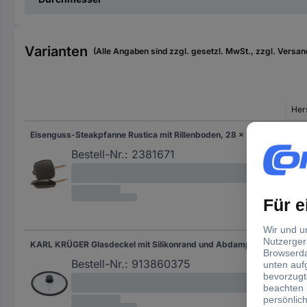
Varianten
(Alle Angaben sind zzgl. gesetzl. MwSt., zzgl. Versan
Hers
Eisenguss-Steakpfanne Rustica mit Rillenboden, 28 x 28
Sch
Bestell-Nr.:
2381671
KARL KRÜGER Glasdeckel mit Silikonrand und Abdampfloch Ø24cm
Tra
Bestell-Nr.:
913860375