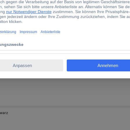
 (klar)
nsparent
warz