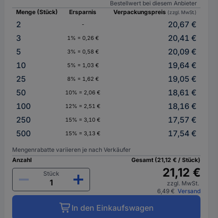
Bestellwert bei diesem Anbieter
Menge (Stück)
Ersparnis
Verpackungspreis
(zzgl. MwSt.)
2
20,67 €
-
3
20,41 €
1% = 0,26 €
5
20,09 €
3% = 0,58 €
10
19,64 €
5% = 1,03 €
25
19,05 €
8% = 1,62 €
50
18,61 €
10% = 2,06 €
100
18,16 €
12% = 2,51 €
250
17,57 €
15% = 3,10 €
500
17,54 €
15% = 3,13 €
Mengenrabatte variieren je nach Verkäufer
Anzahl
Gesamt (21,12 € / Stück)
21,12 €
Stück
zzgl. MwSt.
6,49 €
Versand
In den Einkaufswagen