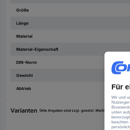
Größe
Länge
Material
Material-Eigenschaft
DIN-Norm
Gewicht
Abtrieb
Varianten
(Alle Angaben sind zzgl. gesetzl. MwSt., zzgl. Versan