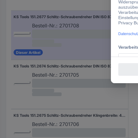
KS Tools 151.2677 Schlitz-Schraubendreher DIN ISO 8764
Bestell-Nr.:
2701708
Dieser Artikel
KS Tools 151.2674 Schlitz-Schraubendreher DIN ISO 8764
Bestell-Nr.:
2701705
KS Tools 151.2675 Schlitz-Schraubendreher Klingenbreite: 4.0 mm DIN ISO 8764
Bestell-Nr.:
2701706