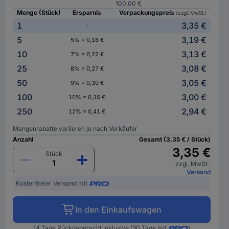
100,00 €
Menge (Stück)
Ersparnis
Verpackungspreis
(zzgl. MwSt.)
1
3,35 €
-
5
3,19 €
5% = 0,16 €
10
3,13 €
7% = 0,22 €
25
3,08 €
8% = 0,27 €
50
3,05 €
9% = 0,30 €
100
3,00 €
10% = 0,35 €
250
2,94 €
12% = 0,41 €
Mengenrabatte variieren je nach Verkäufer
Anzahl
Gesamt (3,35 € / Stück)
3,35 €
Stück
zzgl. MwSt.
Versand
Kostenfreier Versand mit
In den Einkaufswagen
14 Tage Rückgaberecht inklusive (30 Tage mit
)