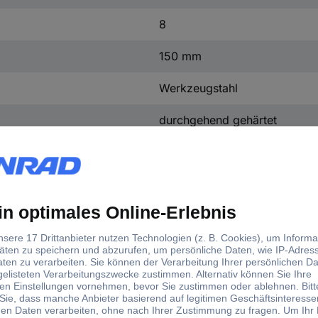
8
150 mm
Werkzeugstahl
durchgehend gehärtet
DIN ISO 8764
50 g
Schlitz
d)