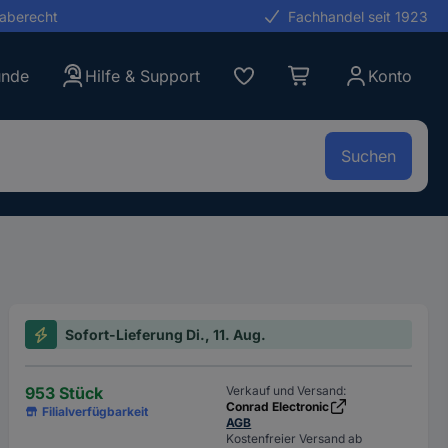
gaberecht
Fachhandel seit 1923
unde
Hilfe & Support
Konto
Suchen
Sofort-Lieferung Di., 11. Aug.
953 Stück
Verkauf und Versand:
Conrad Electronic
Filialverfügbarkeit
AGB
Kostenfreier Versand ab