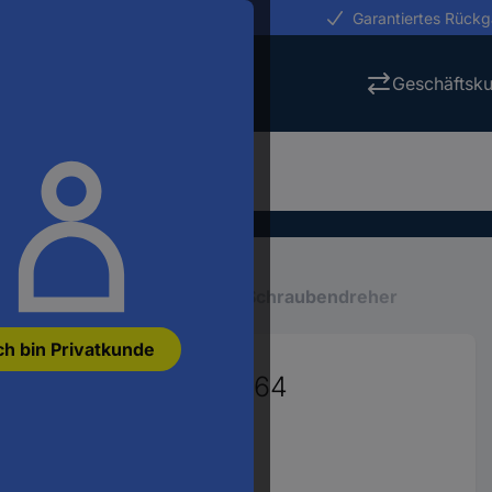
erungen in 24h
Garantiertes Rück
Geschäftsk
Schraubenzieher
Schlitz-Schraubendreher
ch bin Privatkunde
endreher DIN ISO 8764