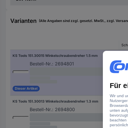
Varianten
(Alle Angaben sind zzgl. gesetzl. MwSt., zzgl. Versan
Sch
KS Tools 151.30015 Winkelschraubendreher 1.5 mm
1.5
Bestell-Nr.:
2694801
Dieser Artikel
KS Tools 151.30013 Winkelschraubendreher 1.3 mm
1.3
Bestell-Nr.:
2694800