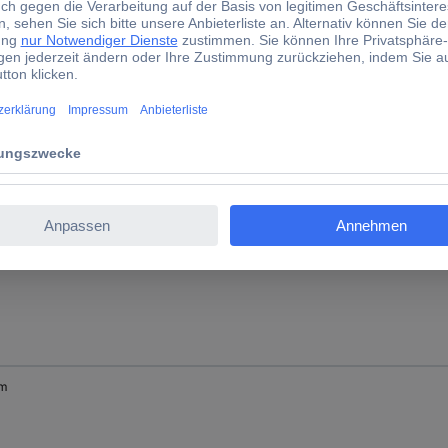
mm
 mm
mm