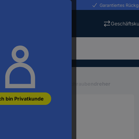
erungen in 24h
Garantiertes Rück
Geschäftsk
Schraubenzieher
Winkelschraubendreher
ch bin Privatkunde
endreher 1.5 mm
1