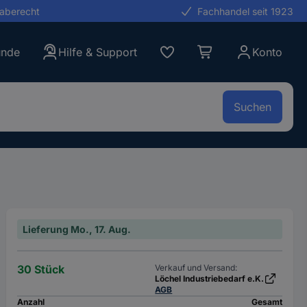
gaberecht
Fachhandel seit 1923
unde
Hilfe & Support
Konto
Suchen
Lieferung Mo., 17. Aug.
30 Stück
Verkauf und Versand:
Löchel Industriebedarf e.K.
AGB
Anzahl
Gesamt