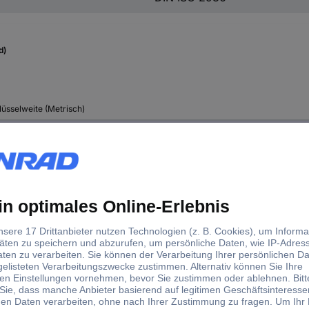
d)
lüsselweite (Metrisch)
 mm
 mm