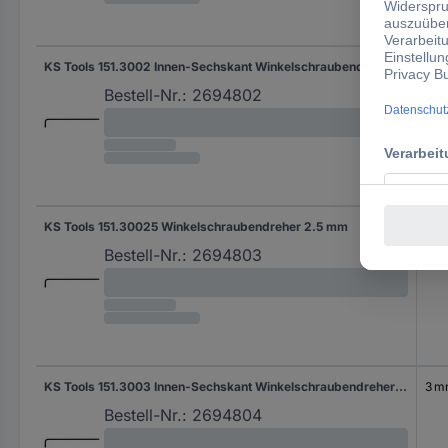
KS Tools 151.3002 Innen-Sechskant Winkelschraubendreher 2 mm 2.0 mm
2 
Bestell-Nr.:
2694802
KS Tools 151.30025 Winkelschraubendreher 2.5 mm
2.5
Bestell-Nr.:
2694803
KS Tools 151.3003 Innen-Sechskant Winkelschraubendreher 3 mm 3.0 mm
3 
Bestell-Nr.:
2694804