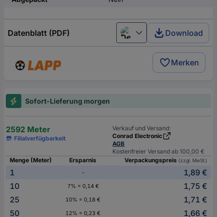
Datenblatt (PDF)
Download
Deutsch (Deutschland)
Merken
Sofort-Lieferung morgen
2592 Meter
Verkauf und Versand:
Conrad Electronic
Filialverfügbarkeit
AGB
Kostenfreier Versand ab 100,00 €
Menge (Meter)
Ersparnis
Verpackungspreis
(zzgl. MwSt.)
1
1,89 €
-
10
1,75 €
7% = 0,14 €
25
1,71 €
10% = 0,18 €
50
1,66 €
12% = 0,23 €