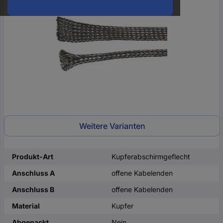
oder
eine
Hst.-
Teile-
Nr.
ein
Weitere Varianten
Produkt-Art
Kupferabschirmgeflecht
Anschluss A
offene Kabelenden
Anschluss B
offene Kabelenden
Material
Kupfer
Abgepackt
Nein