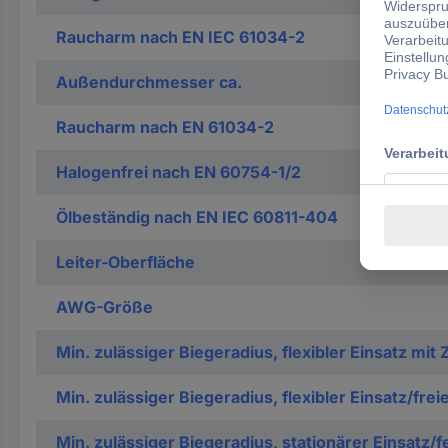
Raucharm nach EN IEC 61034-2
Außendurchmesser ca.
Raucharm nach EN 61034-2
Halogenfrei nach EN 60754-1/2
Ölbeständig nach EN IEC 60811-404
Leiter-Oberfläche
AWG-Größe
Min. zulässiger Biegeradius, flexibler Einsatz mi
Min. zulässiger Biegeradius, flexibler Einsatz/fr
Min. zulässiger Biegeradius, stationärer Einsatz/f