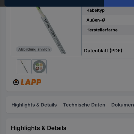
Anzahl Adern
Hst.-
Teile-
Kabeltyp
Nr.
Außen-Ø
ein
Herstellerfarbe
Abbildung ähnlich
Datenblatt (PDF)
Highlights & Details
Technische Daten
Dokument
Highlights & Details