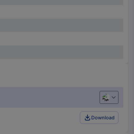
Deutsch (Deu
Download