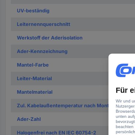
UV-beständig
Leiternennquerschnitt
Werkstoff der Aderisolation
Ader-Kennzeichnung
Mantel-Farbe
Leiter-Material
Mantelmaterial
Zul. Kabelaußentemperatur nach Montage ohne 
Ader-Zahl
Halogenfrei nach EN IEC 60754-2