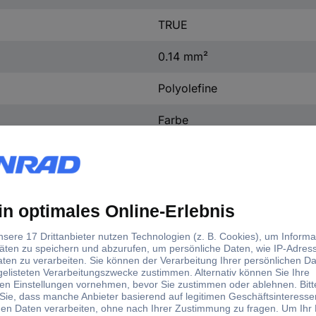
TRUE
0.14 mm²
Polyolefine
Farbe
grau
Kupfer
Polyurethan (PUR)
Erschütterung
-40-80 °C
6
FALSE