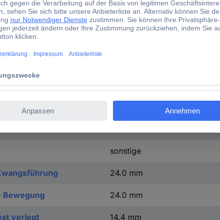
FALSE
4.8 mm
FALSE
FALSE
FALSE
blank
sonstige
t Zwangsführung
24.0 mm
eie Bewegung
24.0 mm
est verlegt
14.4 mm