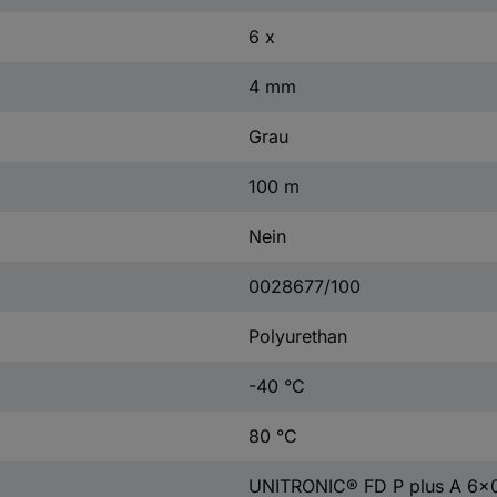
6 x
4 mm
Grau
100 m
Nein
0028677/100
Polyurethan
-40 °C
80 °C
UNITRONIC® FD P plus A 6x0