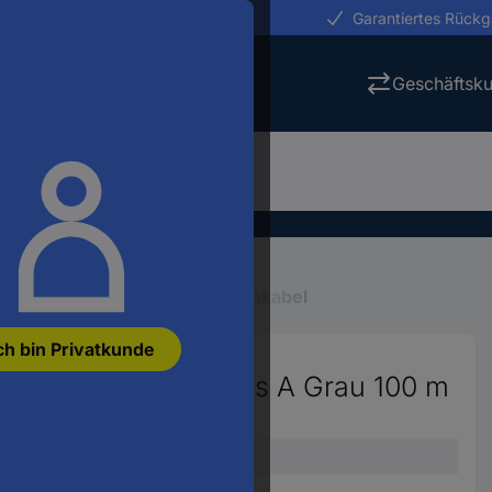
erungen in 24h
Garantiertes Rück
Geschäftsk
en
Mehradrige Kabel
Datenkabel
ch bin Privatkunde
NITRONIC® FD P plus A Grau 100 m
1352
Datenleitung