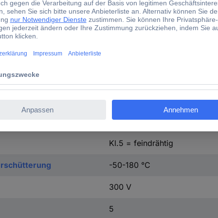
Farbe
nach IEC/EN 60332-1-2
500 V
schwarz
Kupfer
sonstige
Kl.5 = feindrähtig
Erschütterung
-50-180 °C
300 V
5