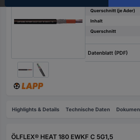
Anzahl Adern
Hst.-
Teile-
Querschnitt (je Ader)
Nr.
Inhalt
ein
Querschnitt
Datenblatt (PDF)
Highlights & Details
Technische Daten
Dokument
ÖLFLEX® HEAT 180 EWKF C 5G1,5