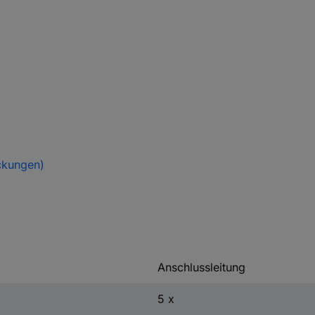
ckungen)
Anschlussleitung
5 x