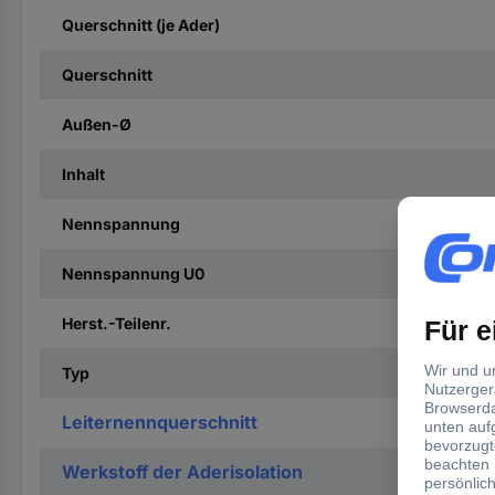
Querschnitt (je Ader)
Querschnitt
Außen-Ø
Inhalt
Nennspannung
Nennspannung U0
Herst.-Teilenr.
Typ
Leiternennquerschnitt
Werkstoff der Aderisolation