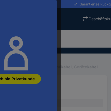
erungen in 24h
Garantiertes Rück
Geschäftsk
en
Mehradrige Kabel
Gummikabel, Gerätekabel
ch bin Privatkunde
g 5 x 1.5 mm² 50 m
63401
Anschlussleitung