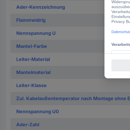
Ader-Kennzeichnung
Flammwidrig
Nennspannung U
Mantel-Farbe
Leiter-Material
Mantelmaterial
Leiter-Klasse
Zul. Kabelaußentemperatur nach Montage ohne 
Nennspannung U0
Ader-Zahl