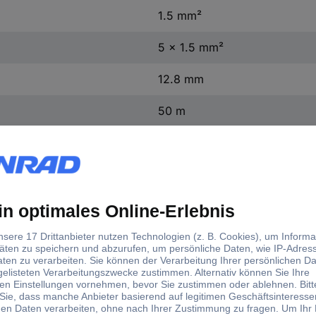
1.5 mm²
5 x 1.5 mm²
12.8 mm
50 m
500 V
300 V
00463163/50
ÖLFLEX® HEAT 180 EWKF C 
1.5 mm²
sonstige