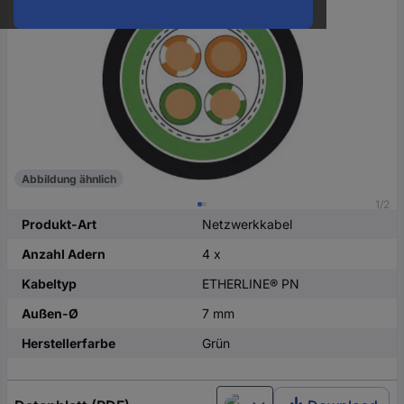
oder
eine
Hst.-
Teile-
Nr.
ein
Abbildung ähnlich
1/2
Produkt-Art
Netzwerkkabel
Anzahl Adern
4 x
Kabeltyp
ETHERLINE® PN
Außen-Ø
7 mm
Herstellerfarbe
Grün