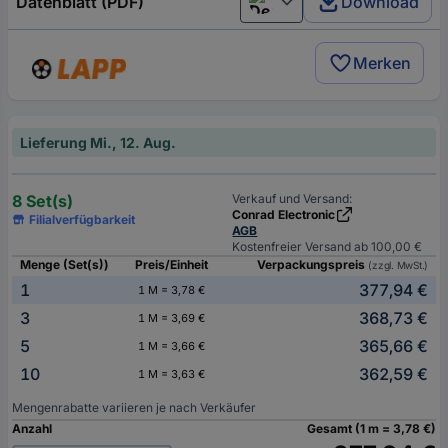
Datenblatt (PDF)
Download
Deutsch (Deutschland)
Merken
Lieferung Mi., 12. Aug.
8 Set(s)
Verkauf und Versand:
Conrad Electronic
Filialverfügbarkeit
AGB
Kostenfreier Versand ab 100,00 €
Menge (Set(s))
Preis/Einheit
Verpackungspreis
(zzgl. MwSt.)
1
377,94 €
1 M = 3,78 €
3
368,73 €
1 M = 3,69 €
5
365,66 €
1 M = 3,66 €
10
362,59 €
1 M = 3,63 €
Mengenrabatte variieren je nach Verkäufer
Anzahl
Gesamt (1 m = 3,78 €)