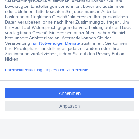
Der Conrad Newsletter
Jetzt anmelden und exklusive Aktionen,
aktuelle News und Angebote immer zuerst
erhalten.
Jetzt anmelden
Filialen
Versandkostenfrei ab 100,00 € zzgl. MwSt. **
ccp.user.init.failed.titl
Angebotsservice
e
Beschaffungsservice
ccp.user.init.failed
Für Geschäftskunden
E-Procurement