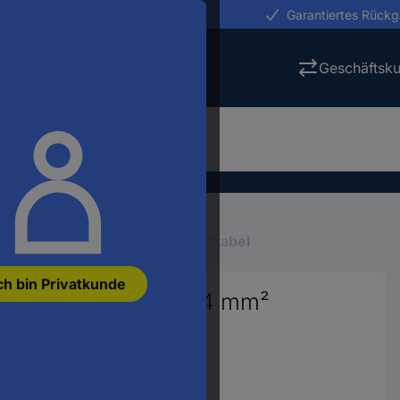
erungen in 24h
Garantiertes Rück
Geschäftsk
en
Mehradrige Kabel
Datenkabel
ch bin Privatkunde
ONIC® LiYY 14 x 0.34 mm²