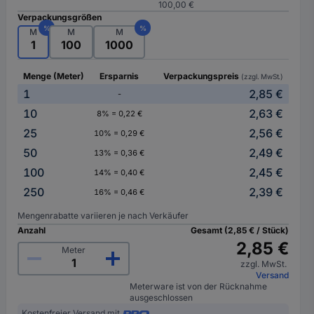
100,00 €
Verpackungsgrößen
%
%
M
M
M
1
100
1000
Menge (Meter)
Ersparnis
Verpackungspreis
(zzgl. MwSt.)
1
2,85 €
-
10
2,63 €
8% = 0,22 €
25
2,56 €
10% = 0,29 €
50
2,49 €
13% = 0,36 €
100
2,45 €
14% = 0,40 €
250
2,39 €
16% = 0,46 €
Mengenrabatte variieren je nach Verkäufer
Anzahl
Gesamt (2,85 € / Stück)
2,85 €
Meter
zzgl. MwSt.
Versand
Meterware ist von der Rücknahme
ausgeschlossen
Kostenfreier Versand mit