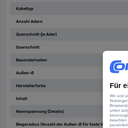
Kabeltyp
Anzahl Adern
Querschnitt (je Ader)
Querschnitt
Besonderheiten
Außen-Ø
Herstellerfarbe
Inhalt
Nennspannung (Details)
Biegeradius (Anzahl der Außen-Ø für feste Verlegung)