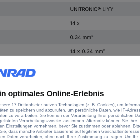
UNITRONIC® LiYY
14 x
0.34 mm²
14 x 0.34 mm²
Flammwidrig
8.20 mm
Kieselgrau (RAL 7032)
Meterware
250 V (nicht für Starkstromz
4