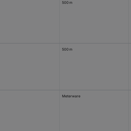
500 m
x
500 m
Meterware