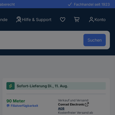
gaberecht
Fachhandel seit 1923
unde
Hilfe & Support
Konto
Suchen
Sofort-Lieferung Di., 11. Aug.
90 Meter
Verkauf und Versand:
Conrad Electronic
Filialverfügbarkeit
AGB
Kostenfreier Versand ab