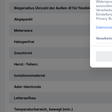
Biegeradius (Anzahl der Außen-Ø für flexiblen Einsatz)
Abgepackt
Meterware
Halogenfrei
Geschirmt
Herst.-Teilenr.
Isolationsmaterial
Ader-Identcode
Leiteraufbau
Temperaturbereich, bewegt (min.)