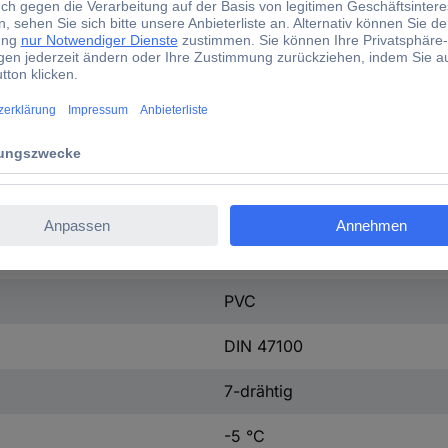
10
Nein
Ja
Nein
Nein
28414/1
PVC
DIN 47100
7-drähtig
-5 °C