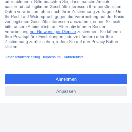
aktuelle News und Angebote immer zuerst
erhalten.
Jetzt anmelden
Filialen
Versandkostenfrei ab 100,00 € zzgl. MwSt. **
ccp.user.init.failed.titl
Angebotsservice
e
Beschaffungsservice
ccp.user.init.failed
Für Geschäftskunden
E-Procurement
Open Catalog Interface (OCI)