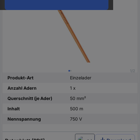
oder
eine
Hst.-
Teile-
Nr.
ein
1/2
Produkt-Art
Einzelader
Anzahl Adern
1 x
Querschnitt (je Ader)
50 mm²
Inhalt
500 m
Nennspannung
750 V