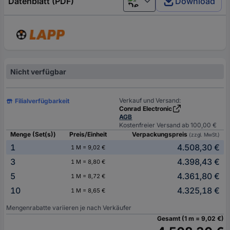
Datenblatt (PDF)
Download
Deutsch (Deutschland)
Nicht verfügbar
Verkauf und Versand:
Filialverfügbarkeit
Conrad Electronic
AGB
Kostenfreier Versand ab 100,00 €
Menge (Set(s))
Preis/Einheit
Verpackungspreis
(zzgl. MwSt.)
1
4.508,30 €
1 M = 9,02 €
3
4.398,43 €
1 M = 8,80 €
5
4.361,80 €
1 M = 8,72 €
10
4.325,18 €
1 M = 8,65 €
Mengenrabatte variieren je nach Verkäufer
Gesamt (1 m = 9,02 €)