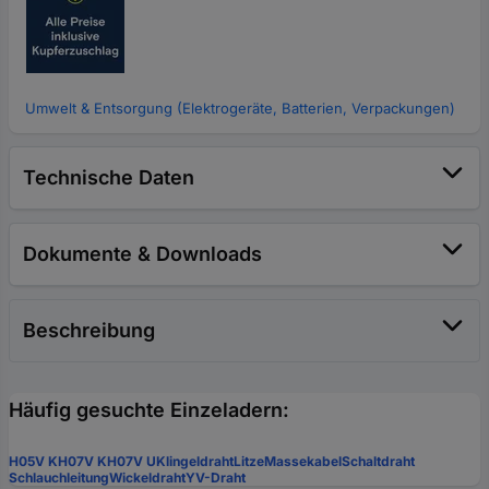
Umwelt & Entsorgung (Elektrogeräte, Batterien, Verpackungen)
Technische Daten
Dokumente & Downloads
Beschreibung
Häufig gesuchte Einzeladern:
H05V K
H07V K
H07V U
Klingeldraht
Litze
Massekabel
Schaltdraht
Schlauchleitung
Wickeldraht
YV-Draht