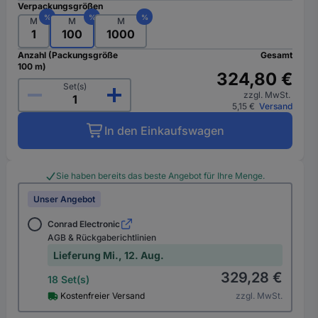
Verpackungsgrößen
%
%
%
M
M
M
1
100
1000
Anzahl (Packungsgröße
Gesamt
100 m)
324,80 €
Set(s)
zzgl. MwSt.
5,15 €
Versand
In den Einkaufswagen
Sie haben bereits das beste Angebot für Ihre Menge.
Unser Angebot
Conrad Electronic
AGB & Rückgaberichtlinien
Lieferung Mi., 12. Aug.
329,28 €
18 Set(s)
Kostenfreier Versand
zzgl. MwSt.