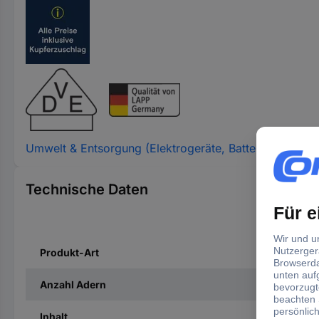
Umwelt & Entsorgung (Elektrogeräte, Batterien, Verpa
Technische Daten
Produkt-Art
Anzahl Adern
Inhalt