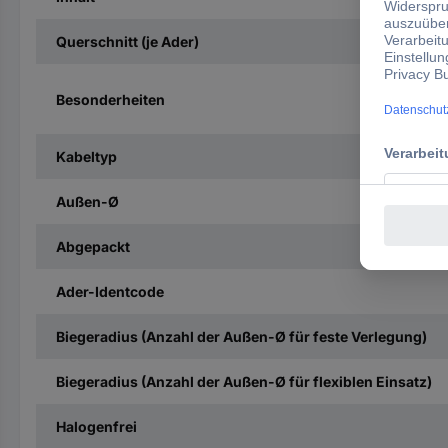
Querschnitt (je Ader)
Besonderheiten
Kabeltyp
Außen-Ø
Abgepackt
Ader-Identcode
Biegeradius (Anzahl der Außen-Ø für feste Verlegung)
Biegeradius (Anzahl der Außen-Ø für flexiblen Einsatz)
Halogenfrei