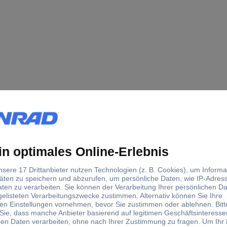
ckungen)
Steuerleitung
9 G
100 m