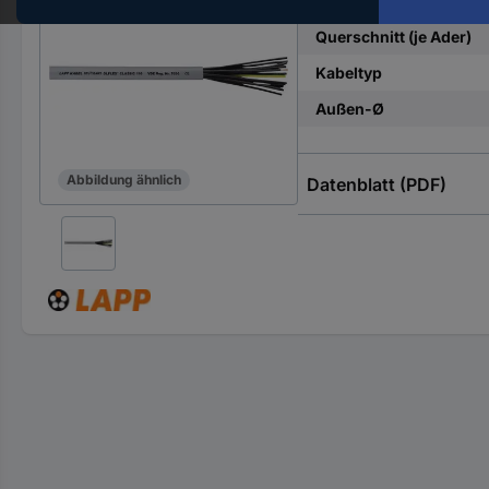
Anzahl Adern
Hst.-
Teile-
Querschnitt (je Ader)
Nr.
Kabeltyp
ein
Außen-Ø
Abbildung ähnlich
Datenblatt (PDF)