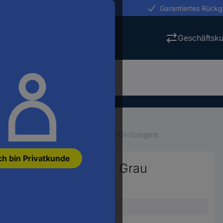
erungen in 24h
Garantiertes Rück
Geschäftsk
en
Mehradrige Kabel
Steuerleitungen
ch bin Privatkunde
eitung 9 G 1.5 mm² Grau
298
Steuerleitung