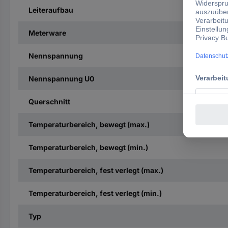
Leiteraufbau
Meterware
Nennspannung
Nennspannung U0
Querschnitt
Temperaturbereich, bewegt (max.)
Temperaturbereich, bewegt (min.)
Temperaturbereich, fest verlegt (max.)
Temperaturbereich, fest verlegt (min.)
Typ