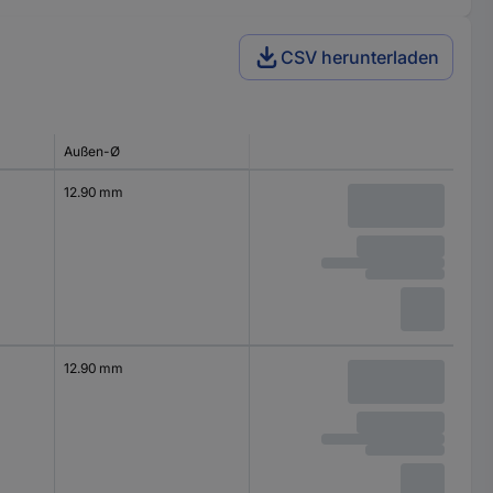
CSV herunterladen
Außen-Ø
12.90 mm
12.90 mm