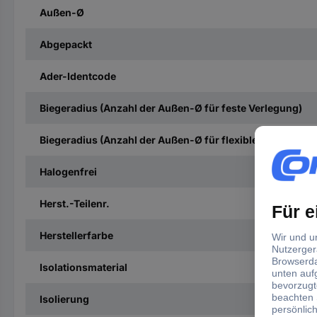
Außen-Ø
Abgepackt
Ader-Identcode
Biegeradius (Anzahl der Außen-Ø für feste Verlegung)
Biegeradius (Anzahl der Außen-Ø für flexiblen Einsatz)
Halogenfrei
Herst.-Teilenr.
Herstellerfarbe
Isolationsmaterial
Isolierung