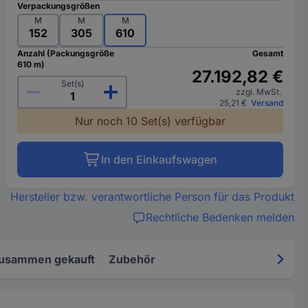
Verpackungsgrößen
M
M
M
152
305
610
Anzahl (Packungsgröße
Gesamt
610 m)
27.192,82 €
Set(s)
zzgl. MwSt.
25,21 €
Versand
Nur noch 10 Set(s) verfügbar
In den Einkaufswagen
Hersteller bzw. verantwortliche Person für das Produkt
Rechtliche Bedenken melden
zusammen gekauft
Zubehör