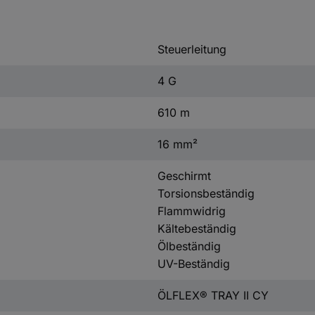
Steuerleitung
4 G
610 m
16 mm²
Geschirmt
Torsionsbeständig
Flammwidrig
Kältebeständig
Ölbeständig
UV-Beständig
ÖLFLEX® TRAY II CY