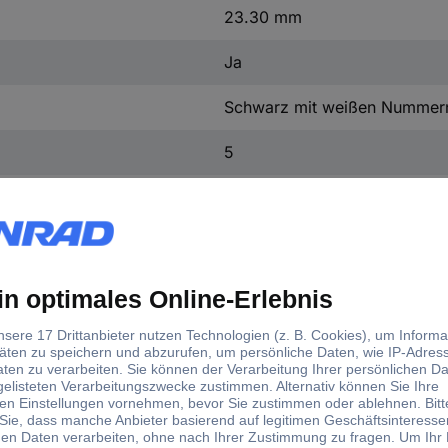
23.30 mm
Ja
Schwarz mit weißen Nummer
5
20
Nein
2206040/610
Schwarz
PVC
PVC