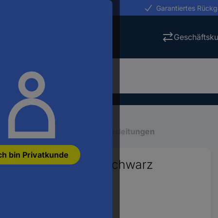
erungen in 24h
Garantiertes Rück
Geschäftsk
en
Mehradrige Kabel
Steuerleitungen
ch bin Privatkunde
eitung 4 G 16 mm² Schwarz
0869