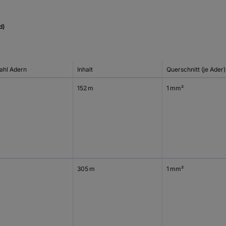
d)
ahl Adern
Inhalt
Querschnitt (je Ader)
152 m
1 mm²
305 m
1 mm²