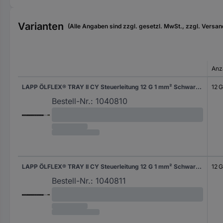
Varianten
(Alle Angaben sind zzgl. gesetzl. MwSt., zzgl. Versan
Anz
LAPP ÖLFLEX® TRAY II CY Steuerleitung 12 G 1 mm² Schwarz 2218120/152 152 m
12 G
Bestell-Nr.:
1040810
LAPP ÖLFLEX® TRAY II CY Steuerleitung 12 G 1 mm² Schwarz 2218120/305 305 m
12 G
Bestell-Nr.:
1040811