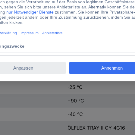
Feindrahtig
Nein
1000 V
600 V
4 G 16 mm²
+90 °C
-25 °C
+90 °C
-40 °C
ÖLFLEX TRAY II CY 4G16