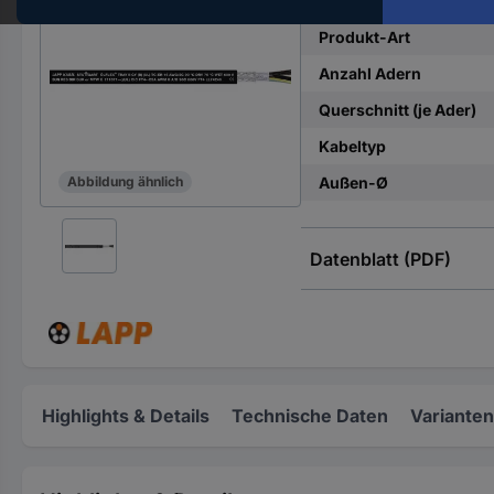
Hst.-
Teile-
Produkt-Art
Nr.
Anzahl Adern
ein
Querschnitt (je Ader)
Kabeltyp
Außen-Ø
Abbildung ähnlich
Datenblatt (PDF)
Highlights & Details
Technische Daten
Varianten