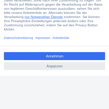
Jetzt anmelden
Filialen
Versandkostenfrei ab 100,00 € zzgl. MwSt. **
Angebotsservice
Beschaffungsservice
ccp.user.init.failed.titl
e
ccp.user.init.failed
Für Geschäftskunden
E-Procurement
Open Catalog Interface (OCI)
Conrad Smart Procure (CSP)
Für Verkäufer