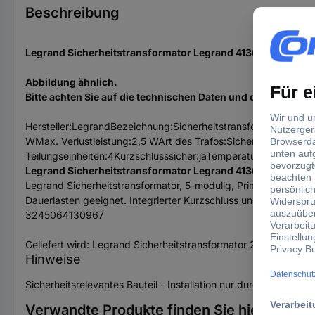
Beschreibung
Legrand Sicherheitstransformator Legrand 413096
Abbildung ähnlich.
Bitte achten Sie auf die technischen Daten und die EAN des 
Hersteller:LegrandBezeichnung:Sicherheitstransformator 2
WMax. Verlustleistung:2,5 WArt des Trafos:Sicherheitstrafo
Teilungseinheiten:4Kurzschlusssicher:jaTemperaturschutz:jaMit
Legrand Sicherheitstransformator Legrand 413096: weitere 
Legrand Sicherheitstransformator, 5-modulig, Primärspannung
Dauerlasten geeignet. Integrierter Kurzschluss und Überlastsc
3245064130967
Geliefert wird: Legrand Sicherheitstransformator 25VA, 5TE 
Hinweise
Sicherheitsrelevantes Bauteil - Installation nur durch Fachhan
Verwandte Produkte finden Sie hier