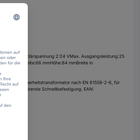
g 1:12 VSekundärspannung 2:24 VMax. Ausgangsleistung:25
aLänge:72 mmBreite:66 mmHöhe:84 mmBreite in
g 25 VA, Sicherheitstransformator nach EN 61558-2-6, für
 60715 duch rastende Schnellbefestigung. EAN: