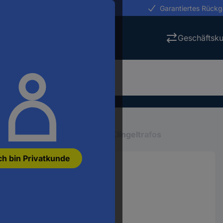
erungen in 24h
Garantiertes Rück
Geschäftsk
stallation
Klingel & Gong
Klingeltrafos
ch bin Privatkunde
 g, 1 Stück(e)