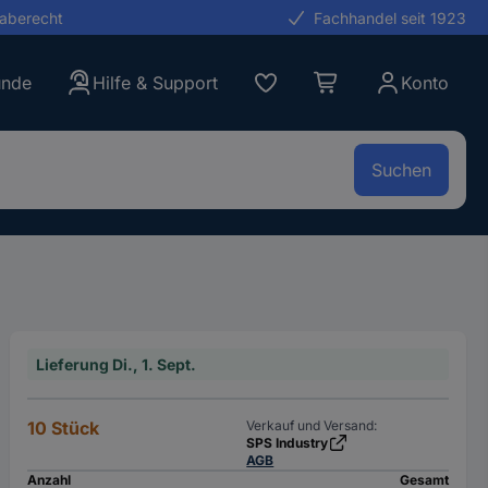
gaberecht
Fachhandel seit 1923
unde
Hilfe & Support
Konto
Suchen
Lieferung Di., 1. Sept.
10 Stück
Verkauf und Versand:
SPS Industry
AGB
Anzahl
Gesamt