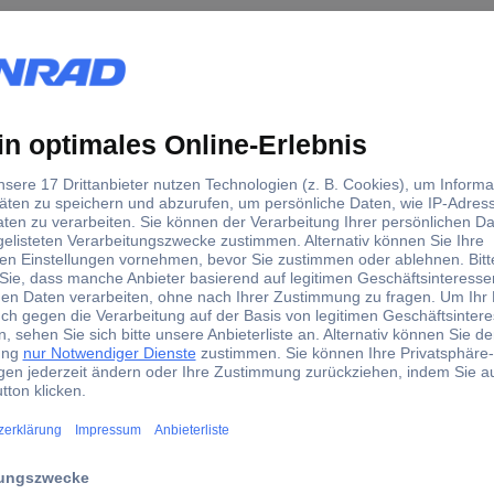
Produkts.
5VA, 5TETyp:Legrand 413096Primärspannung:230 VSekundärspannun
Aufputzmontage:jaUnterputzmontage:jaGeeignet für Reiheneinbau:j
 Ein-/Ausschalter:nein
Details
 230 V/ 50 Hz, Sekundärspannung AC 230 V/12 V oder 24 V, Leistun
hutz, mit Beschriftungsfenster, Befestigung auf Hutprofilschiene EN
Legrand 413096, Verpackungseinheit: 1 Stk., EAN: 3245064130967
dwerker