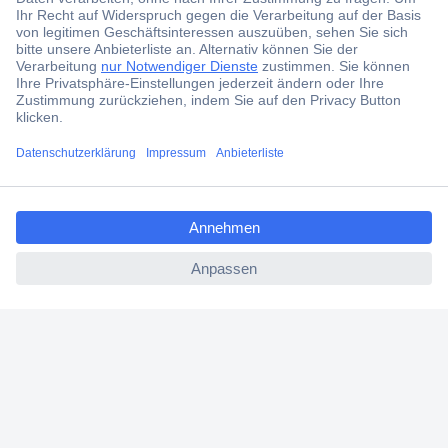
Der Conrad Newsletter
Jetzt anmelden und exklusive Aktionen,
aktuelle News und Angebote immer zuerst
erhalten.
Jetzt anmelden
ccp.user.init.failed.titl
e
Filialen
ccp.user.init.failed
Versandkostenfrei ab 100,00 € zzgl. MwSt. **
Angebotsservice
Beschaffungsservice
Für Geschäftskunden
E-Procurement