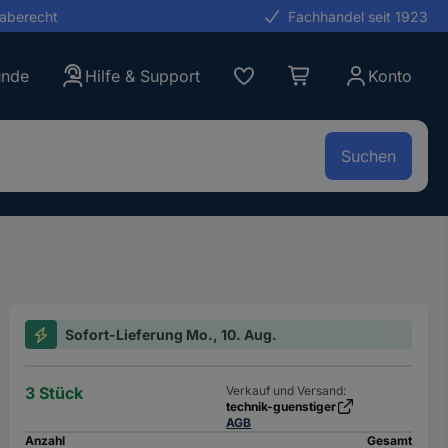
gaberecht
Fachhandel seit 1923
unde
Hilfe & Support
Konto
Suchen
Sofort-Lieferung Mo., 10. Aug.
3 Stück
Verkauf und Versand:
technik-guenstiger
AGB
Anzahl
Gesamt