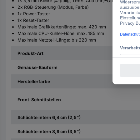
1x 3,5 mm Klinke (4-polig, TRRS, Audio-In/-Out)
2x RGB-Steuerung (Modus, Farbe)
1x Power-Taster
1x Reset-Taster
Maximale Grafikkartenlänge: max. 420 mm
Maximale CPU-Kühler-Höhe: max. 185 mm
Maximale Netzteil-Länge: bis 220 mm
Produkt-Art
Gehäuse-Bauform
Herstellerfarbe
Front-Schnittstellen
Schächte intern 6,4 cm (2,5")
Schächte intern 8,9 cm (3,5")