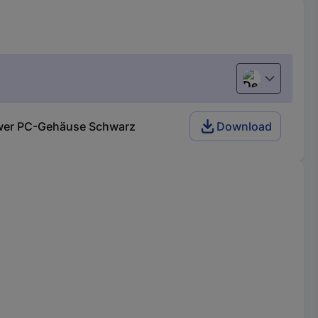
Deutsch (Deu
Tower PC-Gehäuse Schwarz
Download