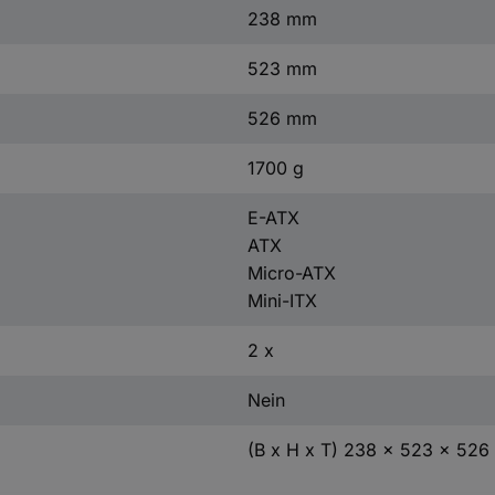
238 mm
523 mm
526 mm
1700 g
E-ATX
ATX
Micro-ATX
Mini-ITX
2 x
Nein
(B x H x T) 238 x 523 x 52