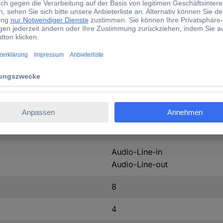
PC-Gehäuse
Midi-Tower
Schwarz
Audio-Line-in
Audio-Line-out
8
4