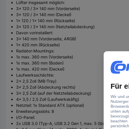
Lüfter insgesamt möglich:
3x 120 / 3x 140 mm (Vorderseite)
3x 120 / 3x 140 mm (Deckel)
1x 120 / 1x 140 mm (Rückseite)
3x 120 / 2x 140 mm (Netzteilabdeckung)
Davon vorinstalliert:
3x 140 mm (Vorderseite, ARGB)
1x 420 mm (Rückseite)
Radiator-Mountings:
1x max. 360 mm (Vorderseite)
1x max. 360 mm (Boden)
1x max. 420 mm (Deckel)
Laufwerksschächte:
2x 2,5 Zoll (MB-Tray)
3x 2,5 Zoll (Abdeckung rechts)
3x 2,5 Zoll (auf der Netzteilabdeckung)
4x 3,5 / 2,5 Zoll (Laufwerkskäfig)
Netzteil: 1x Standard ATX (optional)
Erweiterungsslots: 8
I/O-Panel:
2x USB 3.0 (Typ-A, USB 3.2 Gen 1, max. 5 Gbit/s)