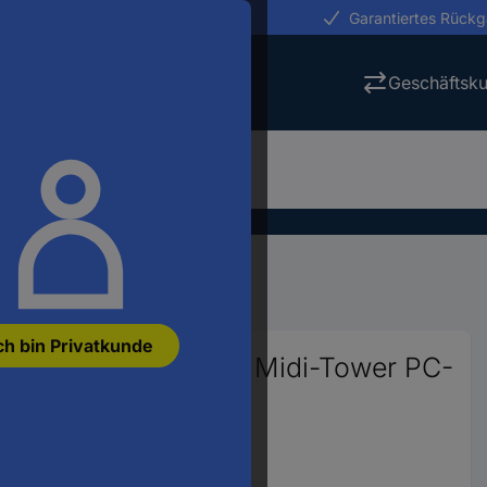
erungen in 24h
Garantiertes Rück
Geschäftsk
ehäuse
PC-Gehäuse
ch bin Privatkunde
Tower, RGB - schwarz Midi-Tower PC-
r.:
2619997