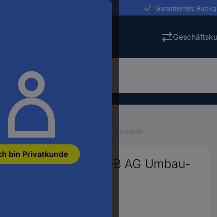
erungen in 24h
Garantiertes Rück
Geschäftsk
r N
N Waggons
N Personenwagen
ch bin Privatkunde
enstwagen RWE der DB AG Umbau-
2