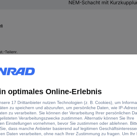
NEM-Schacht mit Kurzkupplu
d)
t.-Teilenr.
5063
5051