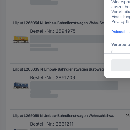
Liliput L265054 N Umbau-Bahndienstwagen Wohn-Schlafwagen der Schweerbau Wohn-Schlafwagen der Schweerbau
L26
Bestell-Nr.:
2594975
Liliput L265039 N Umbau-Bahndienstwagen Bürowagen 412 der DB Bürowagen 412 der DB
L26
Bestell-Nr.:
2861209
Liliput L265058 N Umbau-Bahndienstwagen Wohnschlafwagen 433 der DB Wohn-Schlafwagen 433 der DB
L26
Bestell-Nr.:
2861211