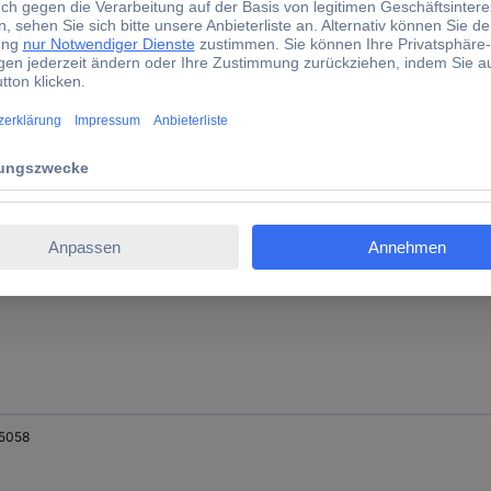
5054
5039
5058