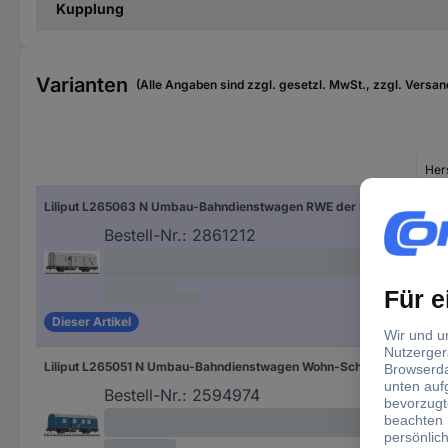
Kupplung
Varianten
(Alle Angaben sind zzgl. gesetzl. MwSt., zzgl. Versan
Hers
Liliput L265063 N Umbau-Bahndienstwagen RWE der DB AG Umbau-Bahndienstwagen RWE der DB AG
L26
Bestell-Nr.:
2861212
Dieser Artikel
Liliput L265051 N Umbau-Bahndienstwagen Wohn-Schlafwagen 433 der DB AG Wohn-Schlafwagen 433 der DB AG
L26
Bestell-Nr.:
2594974