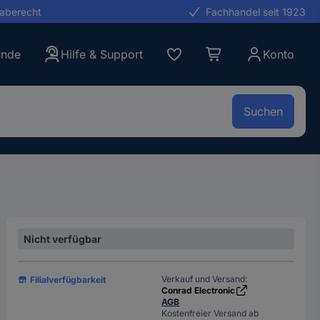
gaberecht
Fachhandel seit 1923
unde
Hilfe & Support
Konto
Suchen
Nicht verfügbar
Verkauf und Versand:
Filialverfügbarkeit
Conrad Electronic
AGB
Kostenfreier Versand ab