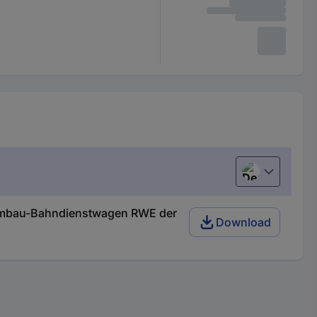
Deutsch (Deu
 Umbau-Bahndienstwagen RWE der
Download