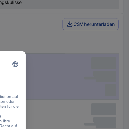
ngskulisse
CSV herunterladen