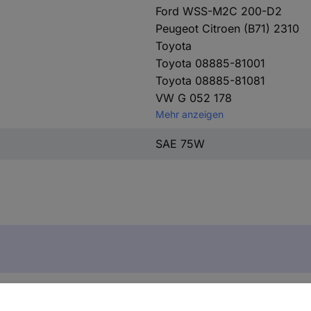
Ford WSS-M2C 200-D2
Peugeot Citroen (B71) 2310
Toyota
Toyota 08885-81001
Toyota 08885-81081
VW G 052 178
Mehr anzeigen
SAE 75W
MTF 5100 20842 Getriebeöl 1 l