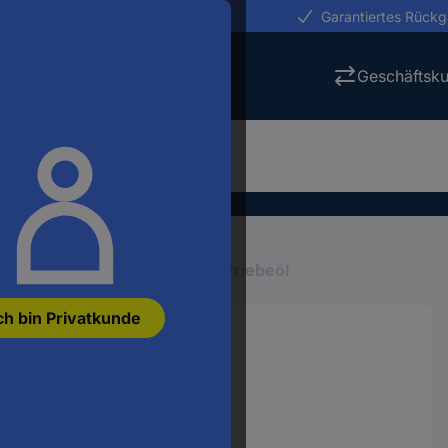
erungen in 24h
Garantiertes Rück
Geschäftsk
le & Betriebsstoffe
Öle
Getriebeöl
ch bin Privatkunde
 Getriebeöl 1 l