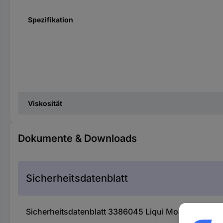
Spezifikation
Viskosität
Dokumente & Downloads
Sicherheitsdatenblatt
Sicherheitsdatenblatt 3386045 Liqui Moly Top Tec 