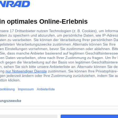
rkung
te Scherstabilität hohes Kraftstoffeinsparpotenzial und optimalen V
fort unter allen Betriebsbedingungen.