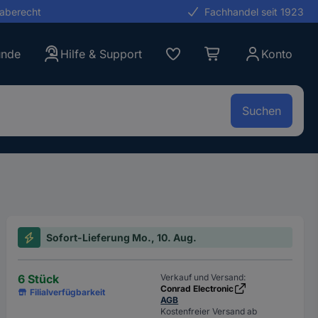
gaberecht
Fachhandel seit 1923
unde
Hilfe & Support
Konto
Suchen
Sofort-Lieferung Mo., 10. Aug.
6 Stück
Verkauf und Versand:
Conrad Electronic
Filialverfügbarkeit
AGB
Kostenfreier Versand ab