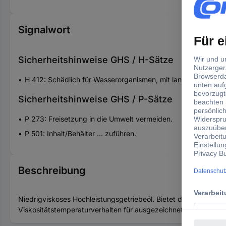
Signalwort
Sicherheitshinweise GHS / H-Sätze
H 412: Schädlich für Wasserorganismen, mit langfristiger Wi
Sicherheitshinweise GHS / P-Sätze
P 273: Freisetzung in die Umwelt vermeiden.
P 501: Inhalt/Behälter … zuführen.
Beschreibung
Niedrigviskoses Hochleistungsgetriebeöl. Bietet durch exzellen
Viskositätstemperaturverhalten für ausgezeichneten Schaltkom