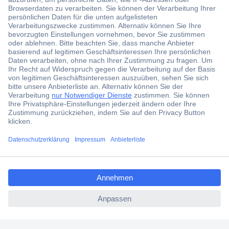
Der Conrad Newsletter
Jetzt anmelden und exklusive Aktionen,
aktuelle News und Angebote immer zuerst
erhalten.
Jetzt anmelden
Filialen
Versandkostenfrei ab 100,00 € zzgl. MwSt. **
ccp.user.init.failed.titl
Angebotsservice
e
Beschaffungsservice
ccp.user.init.failed
Für Geschäftskunden