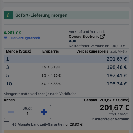
Sofort-Lieferung morgen
4 Stück
Verkauf und Versand:
Conrad Electronic
Filialverfügbarkeit
AGB
Kostenfreier Versand ab 100,00 €
Menge (Stück)
Ersparnis
Verpackungspreis
(zzgl. MwSt.)
1
201,67 €
-
3
198,48 €
2% = 3,19 €
5
197,41 €
2% = 4,26 €
10
196,34 €
3% = 5,33 €
Mengenrabatte variieren je nach Verkäufer
Anzahl
Gesamt (201,67 € / Stück)
201,67 €
Stück
zzgl. MwSt.
Kostenfreier Versand
48 Monate Langzeit-Garantie
nur 29,90 €