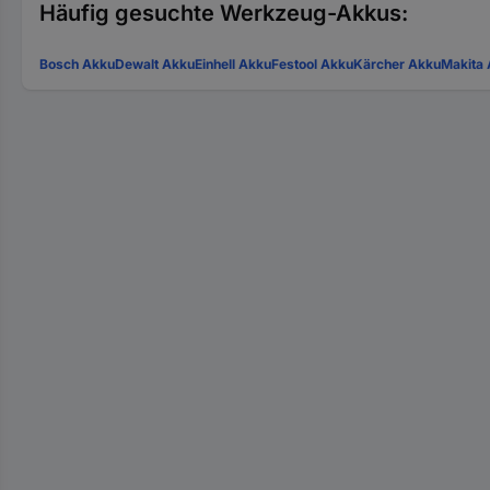
Häufig gesuchte Werkzeug-Akkus:
Bosch Akku
Dewalt Akku
Einhell Akku
Festool Akku
Kärcher Akku
Makita