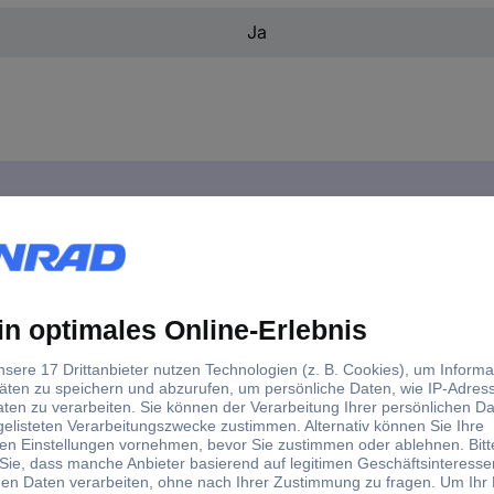
Ja
zeug-Akku und Ladegerät 12 V 4.0 Ah Li-Ion
ta 191L68-0 191L68-0 Werkzeug-Akku und Ladegerät 12 V 