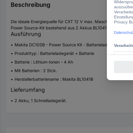
Beschreibung
Die ideale Energiequelle für CXT 12 V max. Maschinen
Power Source-Kit bestehend aus 2 Akkus BL1041B 4,0 Ah und 1
Ausführung
Makita DC10SB - Power Source Kit - Batterieladegerät - mit Ba
Produkttyp : Batterieladegerät + Batterie
Batterie : Lithium-Ionen - 4 Ah
Mit Batterien : 2 Stck.
Herstellerbatteriename : Makita BL1041B
Lieferumfang
2 Akku, 1 Schnelladegerät.