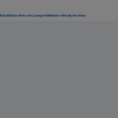
 Akku
Makita Akku mit Ladegerät
Metabo Akku
Ryobi Akku