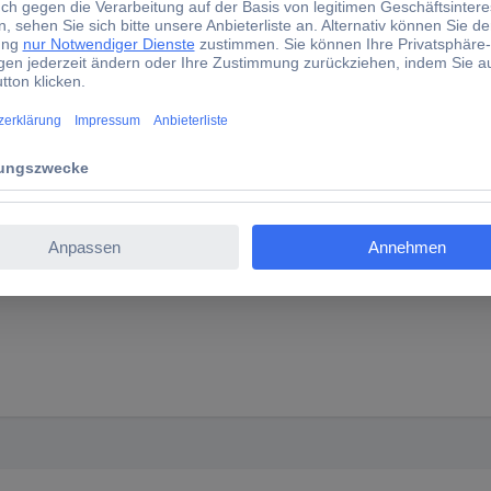
 Schnellladegerät DC10SB. Lieferung im Karton.
tterie - 2 - Li-Ion