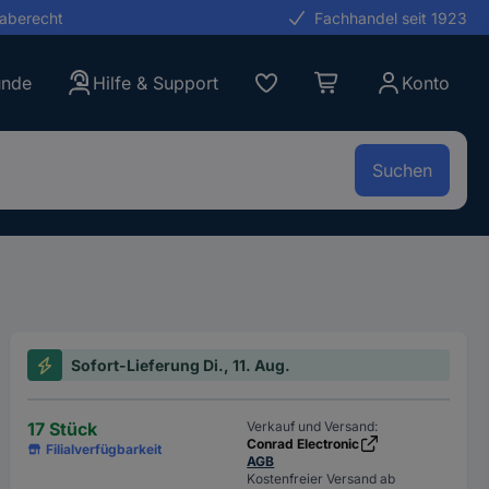
gaberecht
Fachhandel seit 1923
unde
Hilfe & Support
Konto
Suchen
Sofort-Lieferung Di., 11. Aug.
17 Stück
Verkauf und Versand:
Conrad Electronic
Filialverfügbarkeit
AGB
Kostenfreier Versand ab