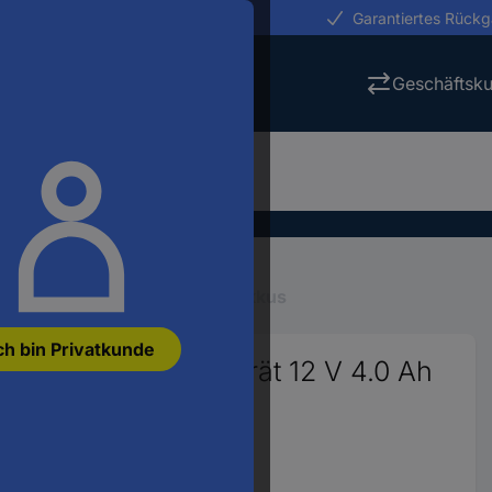
erungen in 24h
Garantiertes Rück
Geschäftsk
ktrowerkzeuge
Werkzeug-Akkus
ch bin Privatkunde
g-Akku und Ladegerät 12 V 4.0 Ah
26