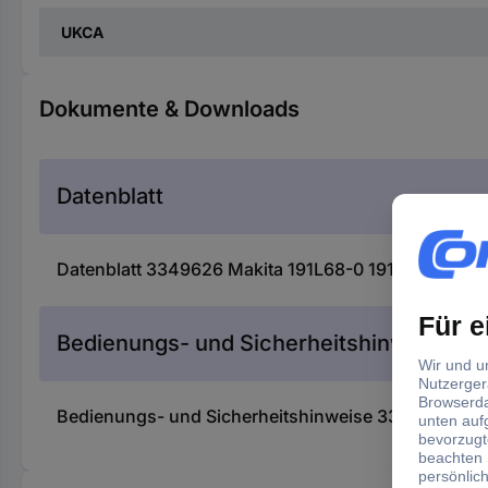
UKCA
Dokumente & Downloads
Datenblatt
Datenblatt 3349626 Makita 191L68-0 191L68-0 Werk
Bedienungs- und Sicherheitshinweise
Bedienungs- und Sicherheitshinweise 3349626 Maki