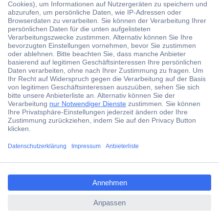
Der Conrad Newsletter
Jetzt anmelden und exklusive Aktionen,
aktuelle News und Angebote immer zuerst
erhalten.
Jetzt anmelden
ccp.user.init.failed.titl
Filialen
e
Versandkostenfrei ab 100,00 € zzgl. MwSt. **
ccp.user.init.failed
Angebotsservice
Beschaffungsservice