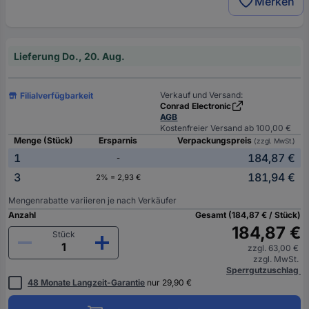
Merken
Lieferung Do., 20. Aug.
Verkauf und Versand:
Filialverfügbarkeit
Conrad Electronic
AGB
Kostenfreier Versand ab 100,00 €
Menge (Stück)
Ersparnis
Verpackungspreis
(zzgl. MwSt.)
1
184,87 €
-
3
181,94 €
2% = 2,93 €
Mengenrabatte variieren je nach Verkäufer
Anzahl
Gesamt (184,87 € / Stück)
184,87 €
Stück
zzgl. 63,00 €
zzgl. MwSt.
Sperrgutzuschlag
48 Monate Langzeit-Garantie
nur 29,90 €