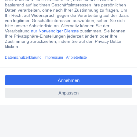
aktuelle News und Angebote immer zuerst
erhalten.
Jetzt anmelden
Filialen
Versandkostenfrei ab 100,00 € zzgl. MwSt. **
ccp.user.init.failed.titl
Angebotsservice
e
Beschaffungsservice
ccp.user.init.failed
Für Geschäftskunden
E-Procurement
Open Catalog Interface (OCI)