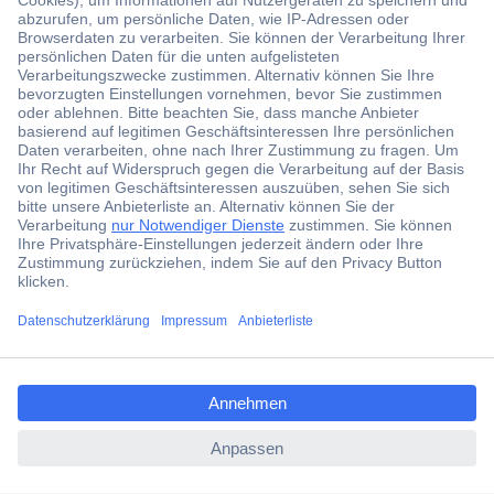
Der Conrad Newsletter
Jetzt anmelden und exklusive Aktionen,
aktuelle News und Angebote immer zuerst
erhalten.
Jetzt anmelden
Filialen
Versandkostenfrei ab 100,00 € zzgl. MwSt. **
ccp.user.init.failed.titl
Angebotsservice
e
Beschaffungsservice
ccp.user.init.failed
Für Geschäftskunden