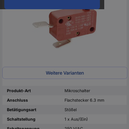
oder
eine
Hst.-
Teile-
Nr.
ein
Weitere Varianten
Produkt-Art
Mikroschalter
Anschluss
Flachstecker 6.3 mm
Betätigungsart
Stößel
Schaltstellung
1 x Aus/(Ein)
Schaltspannung
250 V/AC