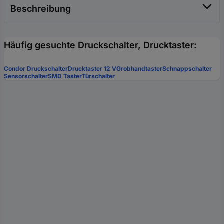
Beschreibung
Häufig gesuchte Druckschalter, Drucktaster:
Condor Druckschalter
Drucktaster 12 V
Grobhandtaster
Schnappschalter
Sensorschalter
SMD Taster
Türschalter