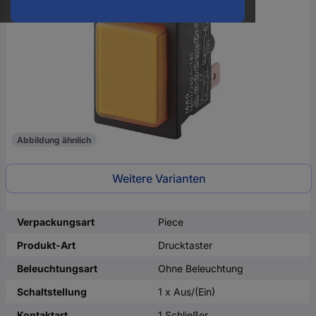
oder
eine
Hst.-
Teile-
Nr.
ein
Abbildung ähnlich
Weitere Varianten
Verpackungsart
Piece
Produkt-Art
Drucktaster
Beleuchtungsart
Ohne Beleuchtung
Schaltstellung
1 x Aus/(Ein)
Kontaktart
1 Schließer