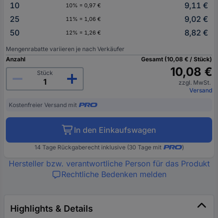
10
9,11 €
10% = 0,97 €
25
9,02 €
11% = 1,06 €
50
8,82 €
12% = 1,26 €
Mengenrabatte variieren je nach Verkäufer
Anzahl
Gesamt (10,08 € / Stück)
10,08 €
Stück
zzgl. MwSt.
Versand
Kostenfreier Versand mit
In den Einkaufswagen
14 Tage Rückgaberecht inklusive (30 Tage mit
)
Hersteller bzw. verantwortliche Person für das Produkt
Rechtliche Bedenken melden
Highlights & Details