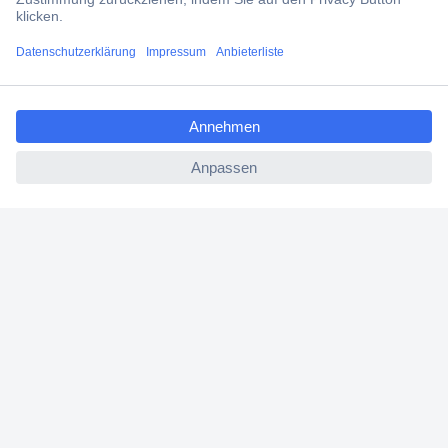
Filialen
ccp.user.init.failed.titl
Versandkostenfrei ab 100,00 € zzgl. MwSt. **
e
Angebotsservice
ccp.user.init.failed
Beschaffungsservice
Für Geschäftskunden
E-Procurement
Open Catalog Interface (OCI)
Conrad Smart Procure (CSP)
Für Verkäufer