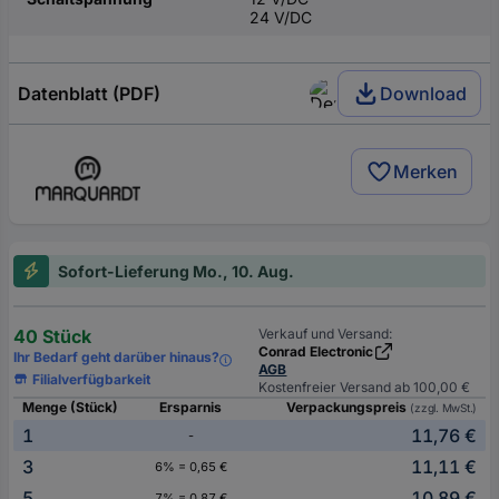
24 V/DC
Datenblatt (PDF)
Download
Merken
Sofort-Lieferung Mo., 10. Aug.
40 Stück
Verkauf und Versand:
Conrad Electronic
Ihr Bedarf geht darüber hinaus?
AGB
Filialverfügbarkeit
Kostenfreier Versand ab 100,00 €
Menge (Stück)
Ersparnis
Verpackungspreis
(zzgl. MwSt.)
1
11,76 €
-
3
11,11 €
6% = 0,65 €
5
10,89 €
7% = 0,87 €