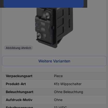
oder
eine
Hst.-
Teile-
Nr.
ein
Abbildung ähnlich
Weitere Varianten
Verpackungsart
Piece
Produkt-Art
Kfz-Wippschalter
Beleuchtungsart
Ohne Beleuchtung
Aufdruck-Motiv
Ohne
Schaltspannung
12 V/DC