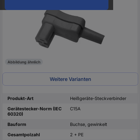
oder
eine
Hst.-
Teile-
Nr.
ein
Abbildung ähnlich
Weitere Varianten
Produkt-Art
Heißgeräte-Steckverbinder
Gerätestecker-Norm (IEC
C15A
60320)
Bauform
Buchse, gewinkelt
Gesamtpolzahl
2 + PE