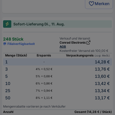
Merken
Sofort-Lieferung Di., 11. Aug.
248 Stück
Verkauf und Versand:
Conrad Electronic
Filialverfügbarkeit
AGB
Kostenfreier Versand ab 100,00 €
Menge (Stück)
Ersparnis
Verpackungspreis
(zzgl. MwSt.)
1
14,28 €
-
3
13,76 €
4% = 0,52 €
5
13,60 €
5% = 0,68 €
10
13,42 €
6% = 0,86 €
25
13,34 €
7% = 0,94 €
50
13,17 €
8% = 1,11 €
Mengenrabatte variieren je nach Verkäufer
Anzahl
Gesamt (14,28 € / Stück)