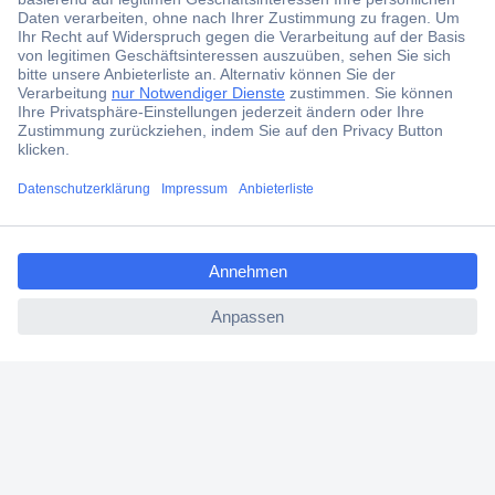
Jetzt anmelden
Filialen
Versandkostenfrei ab 100,00 € zzgl. MwSt. **
Angebotsservice
Beschaffungsservice
ccp.user.init.failed.titl
e
ccp.user.init.failed
Für Geschäftskunden
E-Procurement
Open Catalog Interface (OCI)
Conrad Smart Procure (CSP)
Für Verkäufer