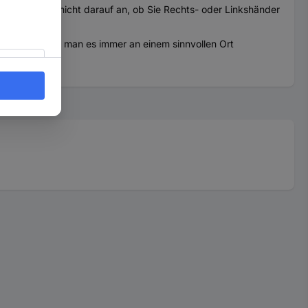
bei kommt es nicht darauf an, ob Sie Rechts- oder Linkshänder
ttet ist, kann man es immer an einem sinnvollen Ort