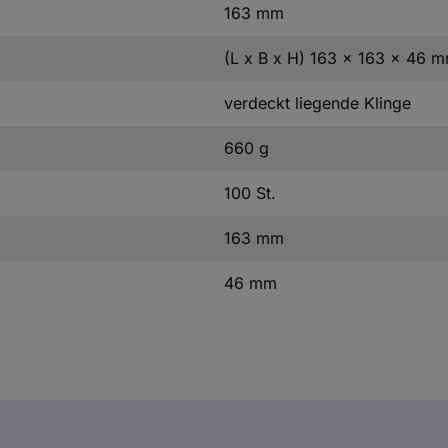
163 mm
(L x B x H) 163 x 163 x 46 
verdeckt liegende Klinge
660 g
100 St.
163 mm
46 mm