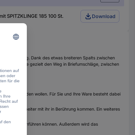
t SPITZKLINGE 185 100 St.
Download
Sonderstellung. Dank des etwas breiteren Spalts zwischen
zen Messernase gezielt den Weg in Briefumschläge, zwischen
wirklich schneiden wollen. Für Sie und Ihre Ware besteht dabei
 Ihre Mitarbeiter mit ihr in Berührung kommen. Ein weiteres
schenräume einführen können. Außerdem wird das