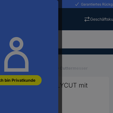
erungen in 24h
Garantiertes Rück
Geschäftsk
Schneidwerkzeuge, Feilen
Cuttermesser
ch bin Privatkunde
messer SECUMAX POLYCUT mit
764