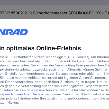
RTOR 8500212.16 Sicherheitsmesser SECUMAX POLYCUT mi
messern aus Kunststoff. Und doch hat es hier als Allrounder eine 
reren Lagen schneiden. Zudem bahnen Sie sich mit der langen, spit
lanken Bauform gleitet es auch durch enge Zwischenräume.
ase und Griff sicher eingebettet. Sie schneiden also nur das, was Sie 
 Sie die Klinge nicht zu wechseln brauchen, können weder Sie noch
se beim SECUMAX POLYCUT? Weil Sie es damit besonders gut in Zwi