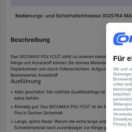
Bedienungs- und Sicherheitshinweise 3025764 MA
Beschreibung
Das SECUMAX POLYCUT zählt zu unseren kleinen, flinken Einweg
Klinge und Kunststoff können Sie dünnes Material auch in meh
Papierbahnen und durch Folienschichten. Aufgrund seiner sch
Basismaterial: Kunststoff
Ausführung
Alles geschützt: Die rostfreie Qualitätsklinge ist zwischen N
keine Gefahr.
Einmalig gut: Das SECUMAX POLYCUT ist ein Einwegmesser. Da
Plus in Sachen Sicherheit.
Lange, spitze Nase: Warum die extra lange und spitze Na
Schneidmaterial noch zuverlässiger zur Klinge geführt.