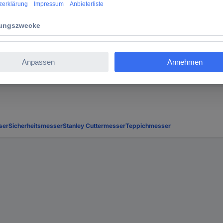
andlich. So handlich, dass Sie damit gern auch länger arbeiten. Da
 schnell verloren. Da das Sicherheitsmesser mit einer Öse ausgesta
ser
Sicherheitsmesser
Stanley Cuttermesser
Teppichmesser