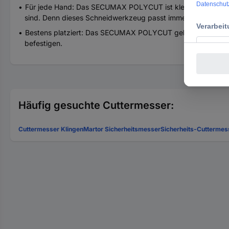
Für jede Hand: Das SECUMAX POLYCUT ist klein, leicht und h
sind. Denn dieses Schneidwerkzeug passt immer.
Bestens platziert: Das SECUMAX POLYCUT geht Ihnen nicht so
befestigen.
Häufig gesuchte Cuttermesser:
Cuttermesser Klingen
Martor Sicherheitsmesser
Sicherheits-Cuttermes