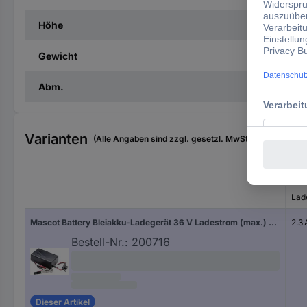
Höhe
Gewicht
Abm.
Varianten
(Alle Angaben sind zzgl. gesetzl. MwSt., zzgl. Versan
Lad
Mascot Battery Bleiakku-Ladegerät 36 V Ladestrom (max.) 2.3 A
2.3 
Bestell-Nr.:
200716
Dieser Artikel