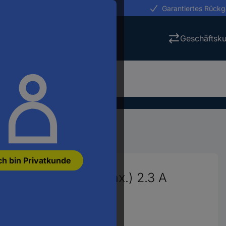
erungen in 24h
Garantiertes Rück
Geschäftsk
räte
Bleiakku-Ladegeräte
ch bin Privatkunde
 36 V Ladestrom (max.) 2.3 A
6