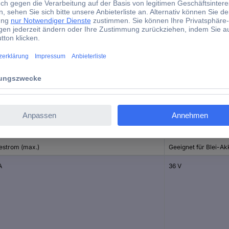
44 mm
480 g
(L x B x H) 135 x 80 x 44 m
d)
estrom (max.)
Geeignet für Blei-Ak
A
36 V