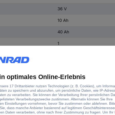
36 V
10 Ah
40 Ah
1
198 - 264 V
2.3 A
2.3 A
44.1 V
135 mm
80 mm