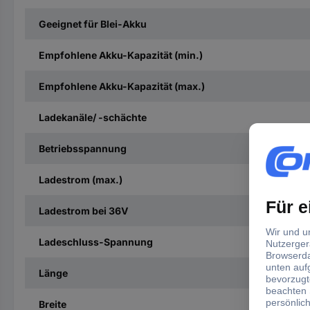
Geeignet für Blei-Akku
Empfohlene Akku-Kapazität (min.)
Empfohlene Akku-Kapazität (max.)
Ladekanäle/ -schächte
Betriebsspannung
Ladestrom (max.)
Ladestrom bei 36V
Ladeschluss-Spannung
Länge
Breite