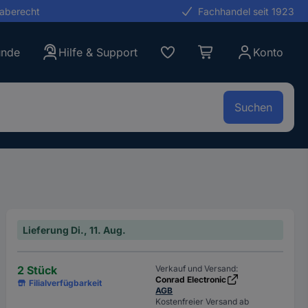
gaberecht
Fachhandel seit 1923
unde
Hilfe & Support
Konto
Suchen
Lieferung Di., 11. Aug.
2 Stück
Verkauf und Versand:
Conrad Electronic
Filialverfügbarkeit
AGB
Kostenfreier Versand ab