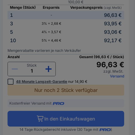
100,00 €
Menge (Stück)
Ersparnis
Verpackungspreis
(zzgl. MwSt.)
1
96,63 €
-
3
93,95 €
3% = 2,68 €
5
93,06 €
4% = 3,57 €
10
92,17 €
5% = 4,46 €
Mengenrabatte variieren je nach Verkäufer
Anzahl
Gesamt (96,63 € / Stück)
96,63 €
Stück
zzgl. MwSt.
Versand
48 Monate Langzeit-Garantie
nur 14,90 €
Nur noch 2 Stück verfügbar
Kostenfreier Versand mit
In den Einkaufswagen
14 Tage Rückgaberecht inklusive (30 Tage mit
)