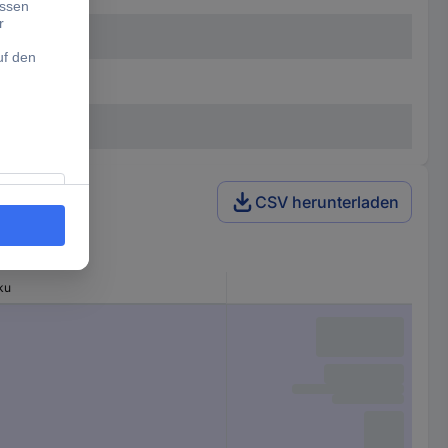
m
CSV herunterladen
ku