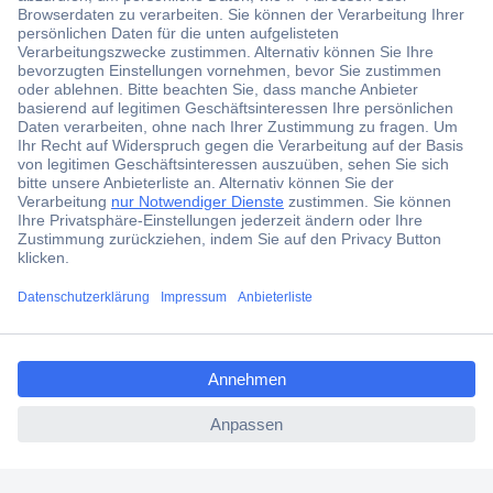
aktuelle News und Angebote immer zuerst
erhalten.
Jetzt anmelden
Filialen
Versandkostenfrei ab 100,00 € zzgl. MwSt. **
Angebotsservice
Beschaffungsservice
ccp.user.init.failed.titl
e
Für Geschäftskunden
ccp.user.init.failed
E-Procurement
Open Catalog Interface (OCI)