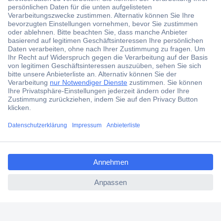
aktuelle News und Angebote immer zuerst
erhalten.
Jetzt anmelden
Filialen
Versandkostenfrei ab 100,00 € zzgl. MwSt. **
Angebotsservice
Beschaffungsservice
ccp.user.init.failed.titl
e
Für Geschäftskunden
ccp.user.init.failed
E-Procurement
Open Catalog Interface (OCI)