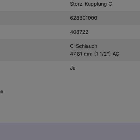
Storz-Kupplung C
628801000
408722
C-Schlauch
47,81 mm (1 1/2") AG
Ja
d)