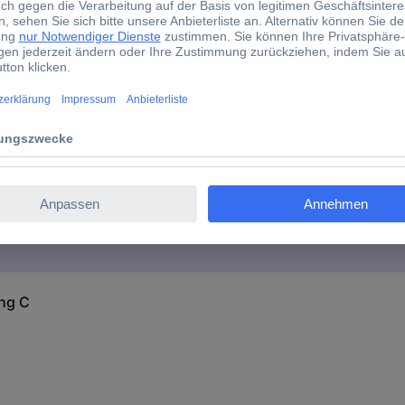
bo Storz-Kupplung C
ng C