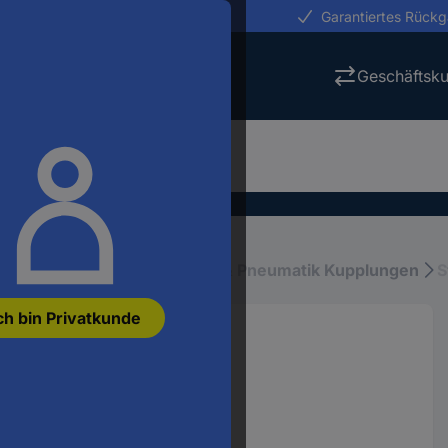
erungen in 24h
Garantiertes Rück
Geschäftsk
fluid
Druckluftkupplungen & Pneumatik Kupplungen
S
ch bin Privatkunde
13