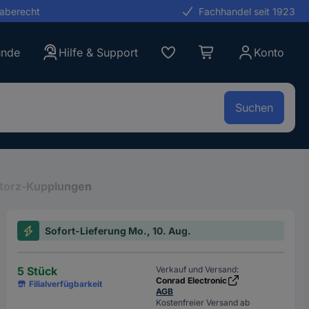
gaberecht
Fachhandel seit 1923
unde
Hilfe & Support
Konto
Suchen
torz-Kupplungen
Sofort-Lieferung Mo., 10. Aug.
5 Stück
Verkauf und Versand:
Conrad Electronic
Filialverfügbarkeit
AGB
Kostenfreier Versand ab