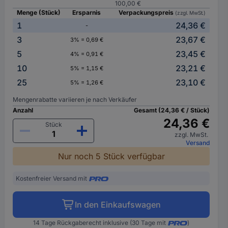
100,00 €
Menge (Stück)
Ersparnis
Verpackungspreis
(zzgl. MwSt.)
1
24,36 €
-
3
23,67 €
3% = 0,69 €
5
23,45 €
4% = 0,91 €
10
23,21 €
5% = 1,15 €
25
23,10 €
5% = 1,26 €
Mengenrabatte variieren je nach Verkäufer
Anzahl
Gesamt (24,36 € / Stück)
24,36 €
Stück
zzgl. MwSt.
Versand
Nur noch 5 Stück verfügbar
Kostenfreier Versand mit
In den Einkaufswagen
14 Tage Rückgaberecht inklusive (30 Tage mit
)