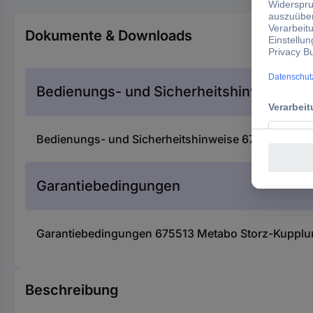
Dokumente & Downloads
Bedienungs- und Sicherheitshinweise
Bedienungs- und Sicherheitshinweise 675513 Meta
Garantiebedingungen
Garantiebedingungen 675513 Metabo Storz-Kupplu
Beschreibung