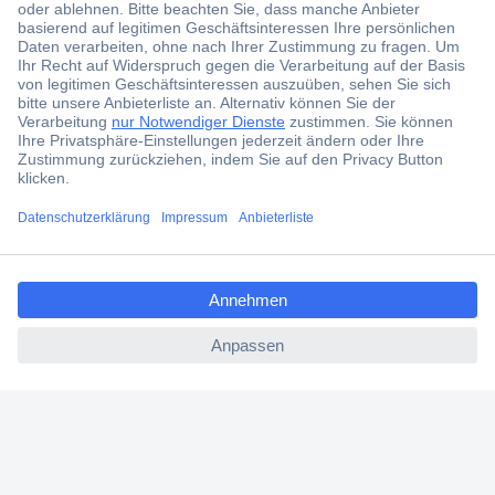
Der Conrad Newsletter
Jetzt anmelden und exklusive Aktionen,
aktuelle News und Angebote immer zuerst
erhalten.
Jetzt anmelden
ccp.user.init.failed.titl
Filialen
e
Versandkostenfrei ab 100,00 € zzgl. MwSt. **
ccp.user.init.failed
Angebotsservice
Beschaffungsservice
Für Geschäftskunden