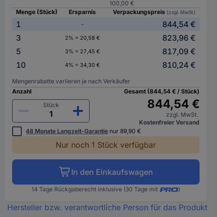
100,00 €
Menge (Stück)
Ersparnis
Verpackungspreis
(zzgl. MwSt.)
1
844,54 €
-
3
823,96 €
2% = 20,58 €
5
817,09 €
3% = 27,45 €
10
810,24 €
4% = 34,30 €
Mengenrabatte variieren je nach Verkäufer
Anzahl
Gesamt (844,54 € / Stück)
844,54 €
Stück
zzgl. MwSt.
Kostenfreier Versand
48 Monate Langzeit-Garantie
nur 89,90 €
Nur noch 1 Stück verfügbar
In den Einkaufswagen
14 Tage Rückgaberecht inklusive (30 Tage mit
)
Hersteller bzw. verantwortliche Person für das Produkt