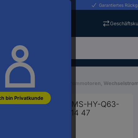
erungen in 24h
Garantiertes Rück
Geschäftsk
ng
Antriebstechnik
Drehstrommotoren, Wechselstro
ch bin Privatkunde
ehstrommotor GM 1,1-MS-HY-Q63-
 2.7 A 230 V/400 V B14 47
91754