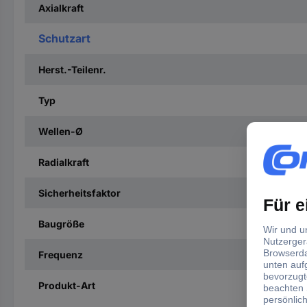
Axialkraft
Schutzart
Herst.-Teilenr.
Typ
Wellen-Ø
Radialkraft
Sicherheitsfaktor
Baugröße
Frequenz
Produkt-Art