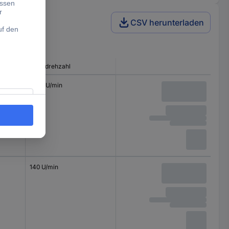
CSV herunterladen
Nenndrehzahl
186.7 U/min
140 U/min