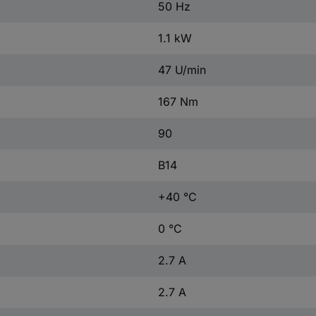
50 Hz
1.1 kW
47 U/min
167 Nm
90
B14
+40 °C
0 °C
2.7 A
2.7 A