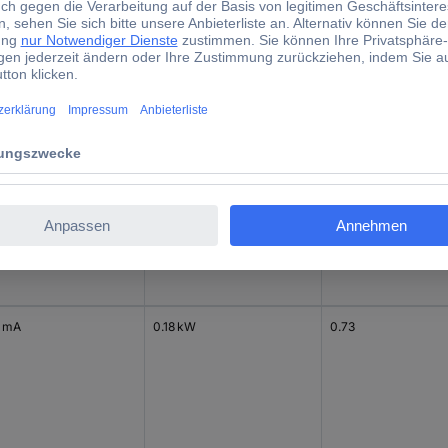
d)
nstrom - gerundet
Nennleistung
cos φ
 mA
0.18 kW
0.73
 mA
0.18 kW
0.73