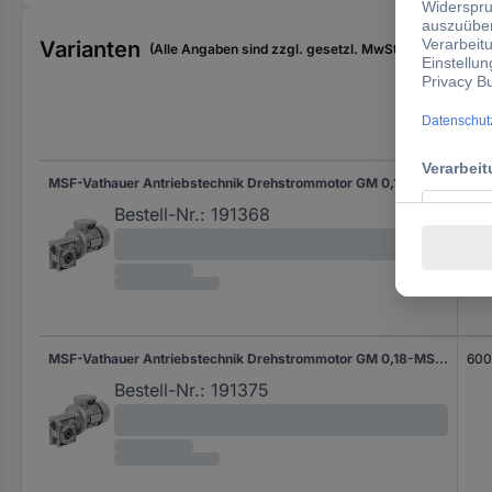
Varianten
(Alle Angaben sind zzgl. gesetzl. MwSt., zzgl. Versan
Nen
MSF-Vathauer Antriebstechnik Drehstrommotor GM 0,18-MS-HY-Q30-i7,5-B14 IE1 20 100027 0503 0.18 kW 0.6 A 230 V/400 V B14 186.7 U/min 9 Nm
600
Bestell-Nr.:
191368
MSF-Vathauer Antriebstechnik Drehstrommotor GM 0,18-MS-HY-Q30-i10-B14 IE1 20 100027 0120 0.18 kW 0.6 A 230 V/400 V B14 140 U/min 11 Nm
600
Bestell-Nr.:
191375