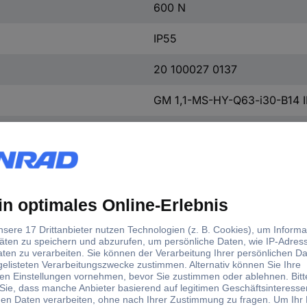
600 N
IP55
20 100027 0137
GM 1,1-MS-HY-Q63-i30-B14 
25 mm
3000 N
0.75
90
50 Hz
Drehstrommotor