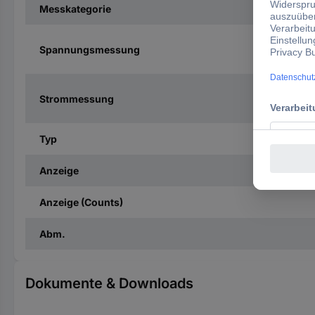
Messkategorie
Spannungsmessung
Strommessung
Typ
Anzeige
Anzeige (Counts)
Abm.
Dokumente & Downloads