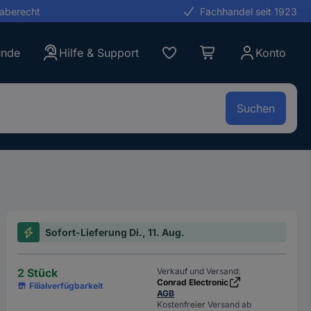
gaberecht
Fachhandel seit 1923
unde
Hilfe & Support
Konto
Suchen
Sofort-Lieferung Di., 11. Aug.
2 Stück
Verkauf und Versand:
Conrad Electronic
Filialverfügbarkeit
AGB
Kostenfreier Versand ab