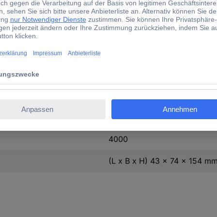
CAT III 600 V
AC
DC
AC
DC
DMM 54
digital
4000
(L x B x H) 43 x 74 x 154 m