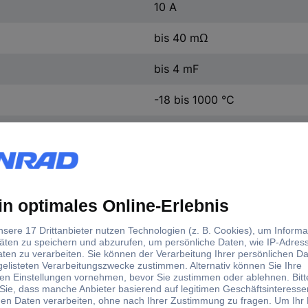
10 A
bis 40 mΩ
bis 4 mF
-18 bis 1000 °C
True RMS
154 mm
74 mm
43 mm
210 g
Werksstandard (ohne Zertifika