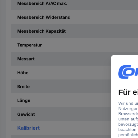
Messbereich A/AC max.
Messbereich Widerstand
Messbereich Kapazität
Temperatur
Messart
Höhe
Breite
Länge
Gewicht
Kalibriert