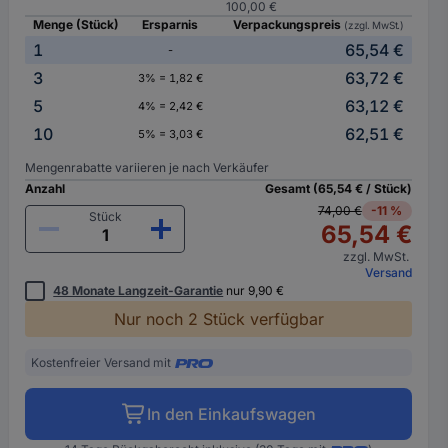
100,00 €
Menge (Stück)
Ersparnis
Verpackungspreis
(zzgl. MwSt.)
1
65,54 €
-
3
63,72 €
3% = 1,82 €
5
63,12 €
4% = 2,42 €
10
62,51 €
5% = 3,03 €
Mengenrabatte variieren je nach Verkäufer
Anzahl
Gesamt (65,54 € / Stück)
74,00 €
-11 %
Stück
65,54 €
zzgl. MwSt.
Versand
48 Monate Langzeit-Garantie
nur 9,90 €
Nur noch 2 Stück verfügbar
Kostenfreier Versand mit
In den Einkaufswagen