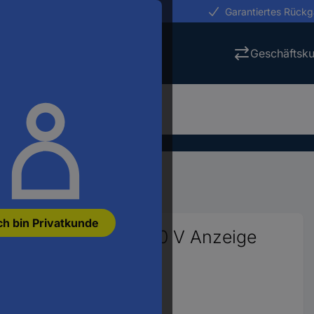
erungen in 24h
Garantiertes Rück
Geschäftsk
eräte
Multimeter
ch bin Privatkunde
r digital CAT III 600 V Anzeige
24570