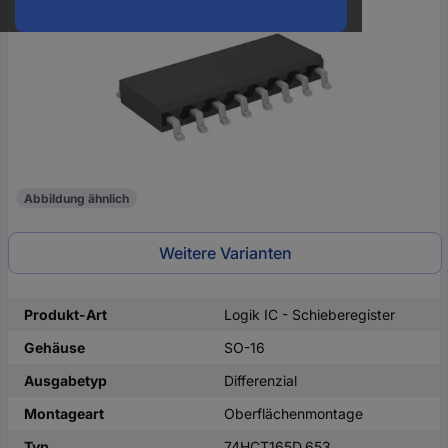
oder
eine
Hst.-
Teile-
Nr.
ein
Abbildung ähnlich
Weitere Varianten
Produkt-Art
Logik IC - Schieberegister
Gehäuse
SO-16
Ausgabetyp
Differenzial
Montageart
Oberflächenmontage
Typ
74HCT165D,653