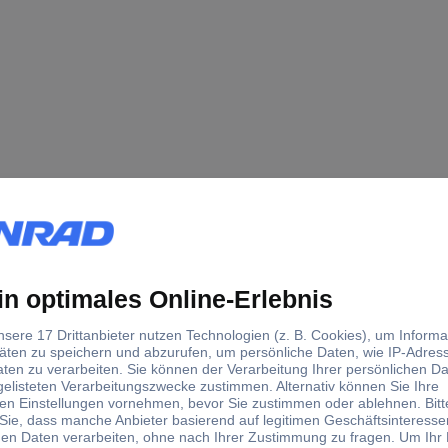
Gitterrinne
integrierter Verbinder
3 m
(L x B x H) 3 m x 300.00 m
3 m