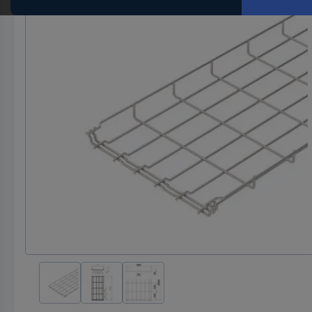
Hst.-
Teile-
Nr.
ein