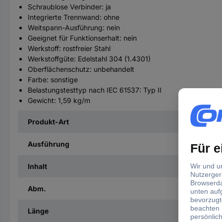
Schraublose Verbinder: ja
Integrierte Trennwand: ohne
Weitspann-Ausführung: nein
Geeignet für Funktionserhalt: nein
Werkstoff: rostfreier Stahl
Werkstoffgüte: Edelstahl 304 (1.4301)
Oberflächenschutz: unbehandelt
Farbe: sonstige
Belastungstesttyp nach IEC 61537: Typ II
Gewicht: 1,59 kg/m
Produkt-Art
Ausführung
Inhalt
Abm.
Länge