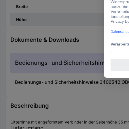
Breite
Höhe
Dokumente & Downloads
Bedienungs- und Sicherheitshinweise
Bedienungs- und Sicherheitshinweise 3406542 OBO
Beschreibung
Gitterrinne mit angeformtem Verbinder in der Seitenhöhe 35 m
Lieferumfang