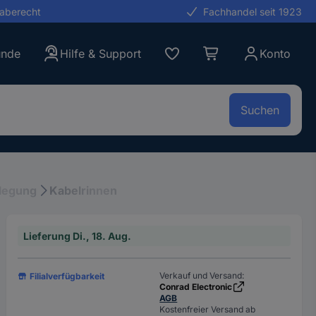
gaberecht
Fachhandel seit 1923
unde
Hilfe & Support
Konto
Suchen
legung
Kabelrinnen
Lieferung Di., 18. Aug.
Verkauf und Versand:
Filialverfügbarkeit
Conrad Electronic
AGB
Kostenfreier Versand ab