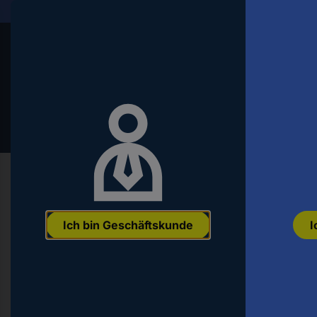
Alles für Ihre Technik
Lief
Conrad
Conrad
Um
nach
dem
Produkt
zu
suchen,
geben
Startseite
Gebäudetechnik & Smart Living
Elektroin
Sie
ein
Ich bin Geschäftskunde
I
Schlagwort,
OBO Bettermann 6000059 Gitterrinn
eine
35.00 mm 3 m
Artikelnummer,
eine
EAN:
4012195470731
Hst.-Teile-Nr.:
6000059
Bestell-Nr.:
340654
EAN
oder
eine