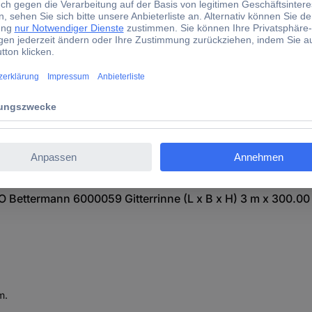
300.00 mm
35.00 mm
 Bettermann 6000059 Gitterrinne (L x B x H) 3 m x 300.0
m.