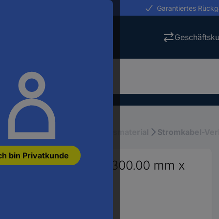
erungen in 24h
Garantiertes Rück
Geschäftsk
stallation
Elektroinstallationsmaterial
Stromkabel-Ver
ch bin Privatkunde
e (L x B x H) 3 m x 300.00 mm x
2