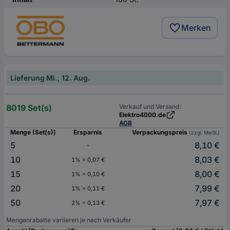
Merken
Lieferung Mi., 12. Aug.
8019 Set(s)
Verkauf und Versand:
Elektro4000.de
AGB
Menge (Set(s))
Ersparnis
Verpackungspreis
(zzgl. MwSt.)
5
8,10 €
-
10
8,03 €
1% = 0,07 €
15
8,00 €
1% = 0,10 €
20
7,99 €
1% = 0,11 €
50
7,97 €
2% = 0,13 €
Mengenrabatte variieren je nach Verkäufer