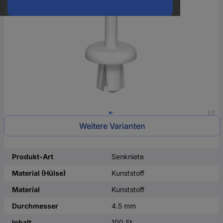
oder
eine
Hst.-
Teile-
Nr.
ein
1/2
Weitere Varianten
Produkt-Art
Senkniete
Material (Hülse)
Kunststoff
Material
Kunststoff
Durchmesser
4.5 mm
Inhalt
100 St.